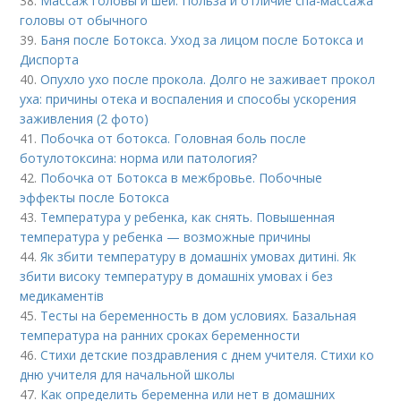
38.
Массаж головы и шеи. Польза и отличие спа-массажа
головы от обычного
39.
Баня после Ботокса. Уход за лицом после Ботокса и
Диспорта
40.
Опухло ухо после прокола. Долго не заживает прокол
уха: причины отека и воспаления и способы ускорения
заживления (2 фото)
41.
Побочка от ботокса. Головная боль после
ботулотоксина: норма или патология?
42.
Побочка от Ботокса в межбровье. Побочные
эффекты после Ботокса
43.
Температура у ребенка, как снять. Повышенная
температура у ребенка — возможные причины
44.
Як збити температуру в домашніх умовах дитині. Як
збити високу температуру в домашніх умовах і без
медикаментів
45.
Тесты на беременность в дом условиях. Базальная
температура на ранних сроках беременности
46.
Стихи детские поздравления с днем учителя. Стихи ко
дню учителя для начальной школы
47.
Как определить беременна или нет в домашних