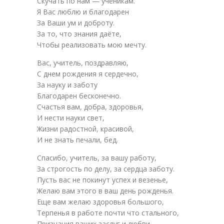
Скучать по нам — ученикам.
Я Вас люблю и благодарен
За Ваши ум и доброту.
За то, что знания даёте,
Чтобы реализовать мою мечту.
Вас, учитель, поздравляю,
С днем рождения я сердечно,
За науку и заботу
Благодарен бесконечно.
Счастья вам, добра, здоровья,
И нести науки свет,
Жизни радостной, красивой,
И не знать печали, бед.
Спасибо, учитель, за вашу работу,
За строгость по делу, за сердца заботу.
Пусть вас не покинут успех и везенье,
Желаю вам этого в ваш день рожденья.
Еще вам желаю здоровья большого,
Терпенья в работе почти что стального,
Признания ваших заслуг и любви,