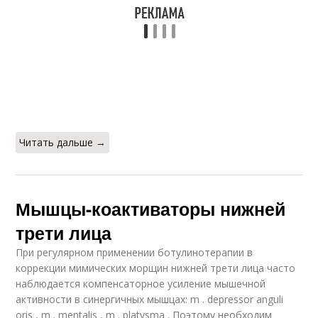
Читать дальше →
Мышцы-коактиваторы нижней
трети лица
При регулярном применении ботулинотерапии в
коррекции мимических морщин нижней трети лица часто
наблюдается компенсаторное усиление мышечной
активности в синергичных мышцах: m . depressor anguli
oris , m . mentalis , m . platysma . Поэтому необходим