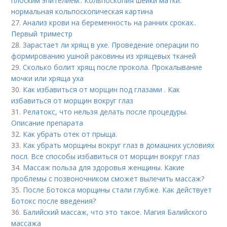
плоским эпителием.. Кольпоскопия шейки матки:
нормальная кольпоскопическая картина
27.
Анализ крови на беременность на ранних сроках..
Первый триместр
28.
Зарастает ли хрящ в ухе. Проведение операции по
формированию ушной раковины из хрящевых тканей
29.
Сколько болит хрящ после прокола. Прокалывание
мочки или хряща уха
30.
Как избавиться от морщин под глазами . Как
избавиться от морщин вокруг глаз
31.
Релатокс, что нельзя делать после процедуры.
Описание препарата
32.
Как убрать отек от прыща.
33.
Как убрать морщины вокруг глаз в домашних условиях
посл. Все способы избавиться от морщин вокруг глаз
34.
Массаж польза для здоровья женщины. Какие
проблемы с позвоночником сможет вылечить массаж?
35.
После Ботокса морщины стали глубже. Как действует
Ботокс после введения?
36.
Балийский массаж, что это такое. Магия Балийского
массажа