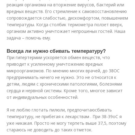
реакция организма на вторжение вирусов, бактерий или
вредных веществ. Его стремление к самовосстановлению
сопровождается слабостью, дискомфортом, повышением
температуры. Когда столбик термометра ползет вверх,
организм активно уничтожает непрошеных гостей. Наша
задача – помочь ему.
Всегда ли нужно сбивать температуру?
При гипертермии ускоряется обмен веществ, что
приводит к усиленному уничтожению вредных
микроорганизмов. По мнению многих врачей, до 38
O
C
предпринимать ничего не нужно. Это не относится к
детям, людям с хроническими патологиями, болезнями
сердца и нервной системы. Кроме того, многое зависит
от индивидуальных особенностей.
Я не люблю глотать пилюли, предпочитаюсбивать
температуру, не прибегая к лекарствам . При 38-39
o
C я
уже никакая. Просто не могу терпеть выше 37,5, поэтому
стараюсь не доводить до таких отметок.