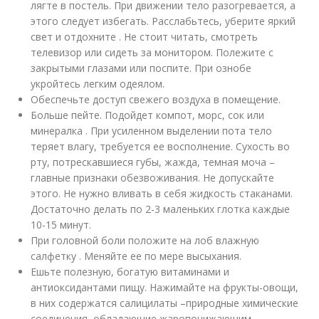
лягте в постель. При движении тело разогревается, а
этого следует избегать. Расслабьтесь, уберите яркий
свет и отдохните . Не стоит читать, смотреть
телевизор или сидеть за монитором. Полежите с
закрытыми глазами или поспите. При ознобе
укройтесь легким одеялом.
Обеспечьте доступ свежего воздуха в помещение.
Больше пейте. Подойдет компот, морс, сок или
минералка . При усиленном выделении пота тело
теряет влагу, требуется ее восполнение. Сухость во
рту, потрескавшиеся губы, жажда, темная моча –
главные признаки обезвоживания. Не допускайте
этого. Не нужно вливать в себя жидкость стаканами.
Достаточно делать по 2-3 маленьких глотка каждые
10-15 минут.
При головной боли положите на лоб влажную
салфетку . Меняйте ее по мере высыхания.
Ешьте полезную, богатую витаминами и
антиоксидантами пищу. Нажимайте на фрукты-овощи,
в них содержатся салицилаты –природные химические
соединения, обладающие жаропонижающим