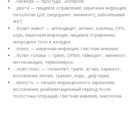
…насморк — простуда , аллергия;
…рвота — пищевое отравление, кишечная инфекция,
патологии ЦНС (энцефалит, менингит), заболевания
ЖКТ;
…болит живот — аппендицит, ангина , коклюш, ОРЗ,
корь, кишечная инфекция, пищевое отравление,
инородное тело в желудке;
…понос — кишечная инфекция, глистная инвазия;
…болит голова — грипп, ОРВИ, гайморит , менингит,
интоксикация, термоневроз;
…осип голос — тонзиллит, грипп, астма, ларингит,
воспаление лёгких, трахеит, корь , дифтерия;
…вялость — начало инфекционного заражения,
воспаления, реабилитационный период после
полостных операций, глистная инвазия, онкология.