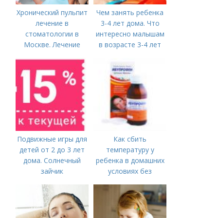
Хронический пульпит
Чем занять ребенка
лечение в
3-4 лет дома. Что
стоматологии в
интересно малышам
Москве. Лечение
в возрасте 3-4 лет
пульпита в Москве и
Московской области
Подвижные игры для
Как сбить
детей от 2 до 3 лет
температуру у
дома. Солнечный
ребенка в домашних
зайчик
условиях без
лекарств в год. В чем
причины высокой
температуры у
ребенка?