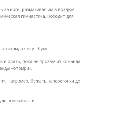
 за ноги, размахивая им в воздухе.
амическая гимнастика. Походит для
о кокам, в ямку - бух»
ь и орать, пока не прозвучит команда
манды «отомри».
оп». Например, бежать наперегонки до
удь поверхности.