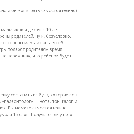
сно и он мог играть самостоятельно?
мальчиков и девочек 10 лет.
оны родителей, ну и, безусловно,
со стороны мамы и папы, чтоб
игры подарят родителям время,
 не переживая, что ребенок будет
енку составить из букв, которые есть
, «палеонтолог» — нота, тон, галоп и
енок. Вы можете самостоятельно
умали 15 слов. Получится ли у него