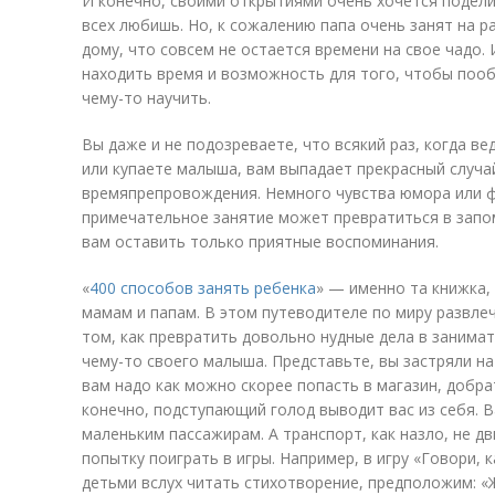
И конечно, своими открытиями очень хочется подели
всех любишь. Но, к сожалению папа очень занят на р
дому, что совсем не остается времени на свое чадо.
находить время и возможность для того, чтобы пооб
чему-то научить.
Вы даже и не подозреваете, что всякий раз, когда в
или купаете малыша, вам выпадает прекрасный случа
времяпрепровождения. Немного чувства юмора или ф
примечательное занятие может превратиться в запо
вам оставить только приятные воспоминания.
«
400 способов занять ребенка
» — именно та книжка
мамам и папам. В этом путеводителе по миру развле
том, как превратить довольно нудные дела в занимат
чему-то своего малыша. Представьте, вы застряли на
вам надо как можно скорее попасть в магазин, добра
конечно, подступающий голод выводит вас из себя. 
маленьким пассажирам. А транспорт, как назло, не дв
попытку поиграть в игры. Например, в игру «Говори, к
детьми вслух читать стихотворение, предположим: «Ж