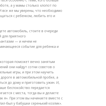
ться особенно с теми, кого больше
аботе, а у мамы столько хлопот по
 И все же мы уверены, что необходимо
щаться с ребенком, любить его и
едете автомобиль, стоите в очереди
й для приятного
антазии — и ничем не
минающееся событие для ребенка и
, которая поможет вечно занятым
чений они найдут сотни советов о
ельные игры, и при этом научить
 дороге в автомобильной пробке, а
ться до дому и приготовить ужин. И,
Ваше беспокойство передается
игается с места, тогда вы и делаете
ак я». При этом вы начинаете вместе с
ил-был у бабушки серенький козлик».