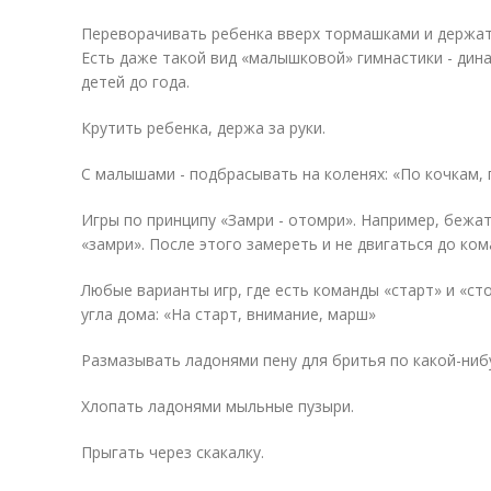
Переворачивать ребенка вверх тормашками и держать
Есть даже такой вид «малышковой» гимнастики - дин
детей до года.
Крутить ребенка, держа за руки.
С малышами - подбрасывать на коленях: «По кочкам, п
Игры по принципу «Замри - отомри». Например, бежат
«замри». После этого замереть и не двигаться до ко
Любые варианты игр, где есть команды «старт» и «ст
угла дома: «На старт, внимание, марш»
Размазывать ладонями пену для бритья по какой-ниб
Хлопать ладонями мыльные пузыри.
Прыгать через скакалку.