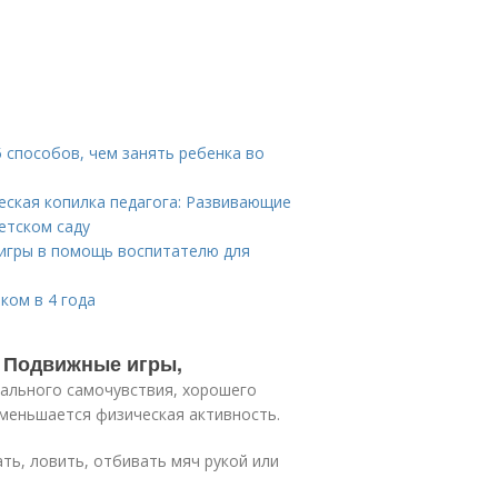
5 способов, чем занять ребенка во
ческая копилка педагога: Развивающие
етском саду
 игры в помощь воспитателю для
ком в 4 года
. Подвижные игры,
мального самочувствия, хорошего
 уменьшается физическая активность.
ать, ловить, отбивать мяч рукой или