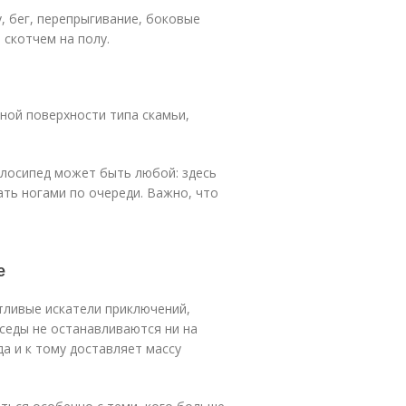
 бег, перепрыгивание, боковые
скотчем на полу.
нной поверхности типа скамьи,
елосипед может быть любой: здесь
ть ногами по очереди. Важно, что
е
тливые искатели приключений,
седы не останавливаются ни на
да и к тому доставляет массу