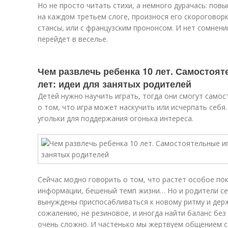
Но не просто читать стихи, а немного дурачась: пов
на каждом третьем слоге, произнося его скороговор
стансы, или с французским прононсом. И нет сомнен
перейдет в веселье.
Чем развлечь ребенка 10 лет. Самостоят
лет: идеи для занятых родителей
Детей нужно научить играть, тогда они смогут само
о том, что игра может наскучить или исчерпать себ
угольки для поддержания огонька интереса.
Сейчас модно говорить о том, что растет особое по
информации, бешеный темп жизни… Но и родители сей
вынуждены приспосабливаться к новому ритму и держа
сожалению, не резиновое, и иногда найти баланс без
очень сложно. И частенько мы жертвуем общением с 