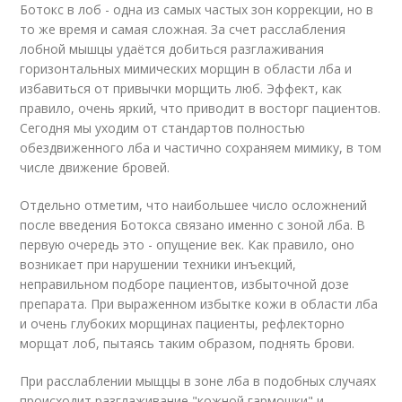
Ботокс в лоб - одна из самых частых зон коррекции, но в
то же время и самая сложная. За счет расслабления
лобной мышцы удаётся добиться разглаживания
горизонтальных мимических морщин в области лба и
избавиться от привычки морщить люб. Эффект, как
правило, очень яркий, что приводит в восторг пациентов.
Сегодня мы уходим от стандартов полностью
обездвиженного лба и частично сохраняем мимику, в том
числе движение бровей.
Отдельно отметим, что наибольшее число осложнений
после введения Ботокса связано именно с зоной лба. В
первую очередь это - опущение век. Как правило, оно
возникает при нарушении техники инъекций,
неправильном подборе пациентов, избыточной дозе
препарата. При выраженном избытке кожи в области лба
и очень глубоких морщинах пациенты, рефлекторно
морщат лоб, пытаясь таким образом, поднять брови.
При расслаблении мыщцы в зоне лба в подобных случаях
происходит разглаживание "кожной гармошки" и