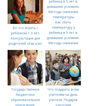
Как сбить
температуру у
Во что играть с
ребенка в 5 лет в
ребенком 1-3 лет.
домашних условиях.
Консультация для
Методы снижения
родителей «Как и во
температуры
что играть с
ребенком от 1,5 до 3
лет»
Государственное
Что подарить всем
бюджетное
учителям на день
образовательное
учителя. Подарки
учреждение.
учителям