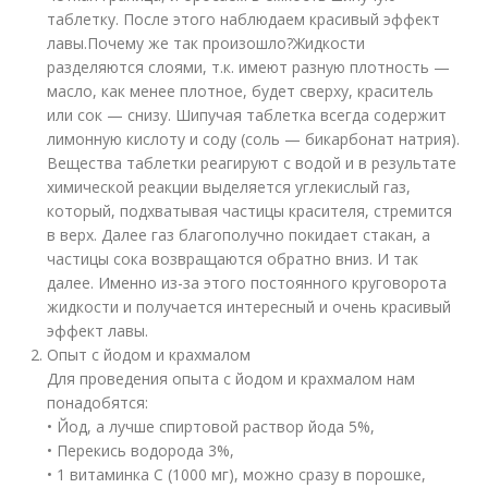
таблетку. После этого наблюдаем красивый эффект
лавы.Почему же так произошло?Жидкости
разделяются слоями, т.к. имеют разную плотность —
масло, как менее плотное, будет сверху, краситель
или сок — снизу. Шипучая таблетка всегда содержит
лимонную кислоту и соду (соль — бикарбонат натрия).
Вещества таблетки реагируют с водой и в результате
химической реакции выделяется углекислый газ,
который, подхватывая частицы красителя, стремится
в верх. Далее газ благополучно покидает стакан, а
частицы сока возвращаются обратно вниз. И так
далее. Именно из-за этого постоянного круговорота
жидкости и получается интересный и очень красивый
эффект лавы.
Опыт с йодом и крахмалом
Для проведения опыта с йодом и крахмалом нам
понадобятся:
• Йод, а лучше спиртовой раствор йода 5%,
• Перекись водорода 3%,
• 1 витаминка С (1000 мг), можно сразу в порошке,