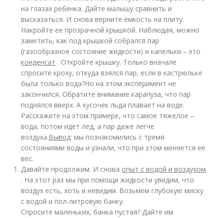
на глазах ребенка. Дайте малышу сравнить и
высказаться. И снова верните емкость на плиту.
Накройте ее прозрачной крышкой. Наблюдая, можно
заметить, как под крышкой собрался пар
(газообразное состояние жидкости) и капельки – это
конденсат
. Откройте крышку. Только вначале
спросите кроху, откуда взялся пар, если в кастрюльке
была только вода?Но на этом эксперимент не
закончился. Обратите внимание карапуза, что пар
поднялся вверх. А кусочек льда плавает на воде.
Расскажите на этом примере, что самое тяжелое –
вода, потом идет лед, а пар даже легче
воздуха.
Вывод
: мы познакомились с тремя
состояниями воды и узнали, что при этом меняется ее
вес.
Давайте продолжим. И снова
опыт с водой и воздухом
. На этот раз мы при помощи жидкости увидим, что
воздух есть, хоть и невидим. Возьмем глубокую миску
с водой и пол-литровую банку.
Спросите маленьких, банка пустая? Дайте им