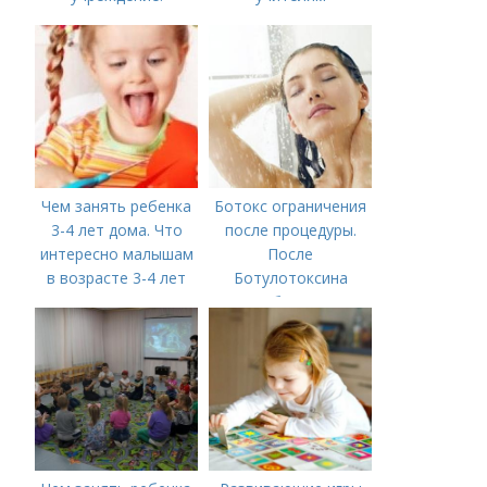
Сокращенные
предметникам на
названия школ,
день учителя
садиков и домов
творчества
Чем занять ребенка
Ботокс ограничения
3-4 лет дома. Что
после процедуры.
интересно малышам
После
в возрасте 3-4 лет
Ботулотоксина
необходимо