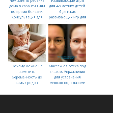
Чем занять ребенка
Развивающие игры
дома в карантин или
для 4-х летних детей.
во время болезни.
6 детских
Консультация для
развивающих игр для
родителей «Чем
детей 4 лет
занять ребенка в дни
болезни или
карантина?»
Почему можно не
Массаж от отека под
заметить
глазом. Упражнения
беременность до
для устранения
самых родов.
мешков под глазами
Скрытая
беременность: что
это такое, симптомы