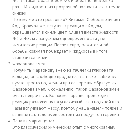
№2 в стакан с раствором №3 и обратно несколько
раз…. И жидкость из прозрачной превратится в темно-
синюю!
Почему же это произошло? Витамин С обесцвечивает
йод. Крахмал же, вступив в реакцию с йодом,
окрашивается в синий цвет. Сливая вместе жидкости
№2 и №3, мы запускаем одновременно эти две
химические реакции. После непродолжительной
борьбы крахмал побеждает и жидкость в итоге
становится синей.
Фараонова змея
Получить Фараонову змею из таблетки глюконата
кальция, он свободно продается в аптеке. Таблетку
нужно просто поджечь и при её горении образуется
фараонова змея. К сожалению, такой фараонов змей
очень непрочный. Во время горения происходит
реакция разложения на углекислый газ и водяной пар.
Газы вспучивают массу, поэтому наша «змея» ползет и
извивается, тело змеи состоит из продуктов горения.
Пена из марганцовки
Это классический химический опыт с многократным