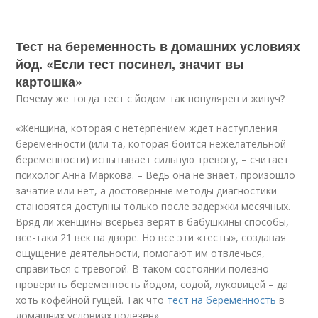
Тест на беременность в домашних условиях
йод. «Если тест посинел, значит вы
картошка»
Почему же тогда тест с йодом так популярен и живуч?
«Женщина, которая с нетерпением ждет наступления
беременности (или та, которая боится нежелательной
беременности) испытывает сильную тревогу, – считает
психолог Анна Маркова. – Ведь она не знает, произошло
зачатие или нет, а достоверные методы диагностики
становятся доступны только после задержки месячных.
Вряд ли женщины всерьез верят в бабушкины способы,
все-таки 21 век на дворе. Но все эти «тесты», создавая
ощущение деятельности, помогают им отвлечься,
справиться с тревогой. В таком состоянии полезно
проверить беременность йодом, содой, луковицей – да
хоть кофейной гущей. Так что
тест на беременность
в
домашних условиях полезен».