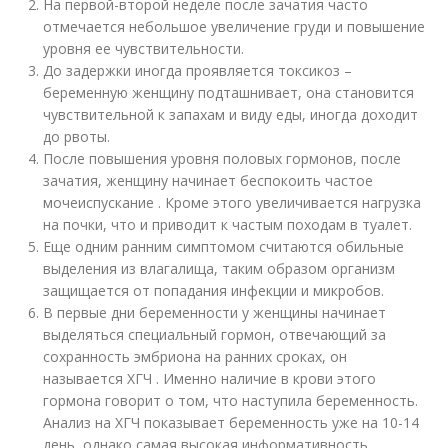
На первой-второй неделе после зачатия часто
отмечается небольшое увеличение груди и повышение
уровня ее чувствительности.
До задержки иногда проявляется токсикоз –
беременную женщину подташнивает, она становится
чувствительной к запахам и виду еды, иногда доходит
до рвоты.
После повышения уровня половых гормонов, после
зачатия, женщину начинает беспокоить частое
мочеиспускание . Кроме этого увеличивается нагрузка
на почки, что и приводит к частым походам в туалет.
Еще одним ранним симптомом считаются обильные
выделения из влагалища, таким образом организм
защищается от попадания инфекции и микробов.
В первые дни беременности у женщины начинает
выделяться специальный гормон, отвечающий за
сохранность эмбриона на ранних сроках, он
называется ХГЧ . Именно наличие в крови этого
гормона говорит о том, что наступила беременность.
Анализ на ХГЧ показывает беременность уже на 10-14
день, однако самая высокая информативность