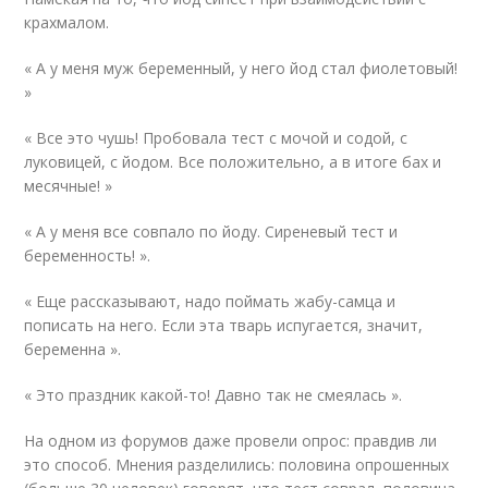
крахмалом.
« А у меня муж беременный, у него йод стал фиолетовый!
»
« Все это чушь! Пробовала тест с мочой и содой, с
луковицей, с йодом. Все положительно, а в итоге бах и
месячные! »
« А у меня все совпало по йоду. Сиреневый тест и
беременность! ».
« Еще рассказывают, надо поймать жабу-самца и
пописать на него. Если эта тварь испугается, значит,
беременна ».
« Это праздник какой-то! Давно так не смеялась ».
На одном из форумов даже провели опрос: правдив ли
это способ. Мнения разделились: половина опрошенных