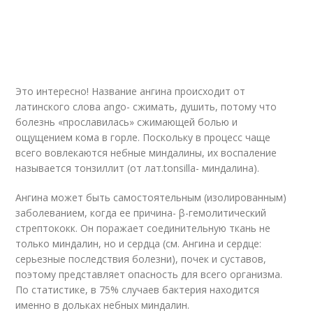
Это интересно! Название ангина происходит от
латинского слова ango- сжимать, душить, потому что
болезнь «прославилась» сжимающей болью и
ощущением кома в горле. Поскольку в процесс чаще
всего вовлекаются небные миндалины, их воспаление
называется тонзиллит (от лат.tonsilla- миндалина).
Ангина может быть самостоятельным (изолированным)
заболеванием, когда ее причина- β-гемолитический
стрептококк. Он поражает соединительную ткань не
только миндалин, но и сердца (см. Ангина и сердце:
серьезные последствия болезни), почек и суставов,
поэтому представляет опасность для всего организма.
По статистике, в 75% случаев бактерия находится
именно в дольках небных миндалин.