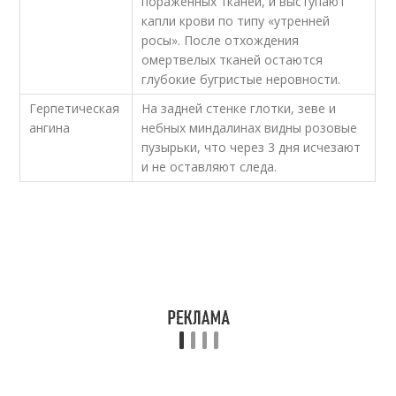
пораженных тканей, и выступают
капли крови по типу «утренней
росы». После отхождения
омертвелых тканей остаются
глубокие бугристые неровности.
Герпетическая
На задней стенке глотки, зеве и
ангина
небных миндалинах видны розовые
пузырьки, что через 3 дня исчезают
и не оставляют следа.