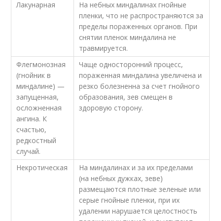
Лакунарная
На небных миндалинах гнойные
пленки, что не распространяются за
пределы пораженных органов. При
снятии пленок миндалина не
травмируется.
Флегмонозная
Чаще односторонний процесс,
(гнойник в
пораженная миндалина увеличена и
миндалине) —
резко болезненна за счет гнойного
запущенная,
образования, зев смещен в
осложненная
здоровую сторону.
ангина. К
счастью,
редкостный
случай.
Некротическая
На миндалинах и за их пределами
(на небных дужках, зеве)
размещаются плотные зеленые или
серые гнойные пленки, при их
удалении нарушается целостность