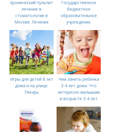
Хронический пульпит
Государственное
лечение в
бюджетное
стоматологии в
образовательное
Москве. Лечение
учреждение.
пульпита в Москве и
Сокращенные
Московской области
названия школ,
садиков и домов
творчества
Игры для детей 8 лет
Чем занять ребенка
дома и на улице.
3-4 лет дома. Что
Пекарь
интересно малышам
в возрасте 3-4 лет