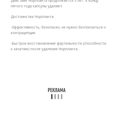
Действие Норпланта продолжается 5 лет. К концу
пятого года капсулы удаляют.
Достоинства Норпланта:
·Эффективность, безопасен, не нужно беспокоиться о
контрацепции.
·Быстрое восстановление фертильности (способности
к зачатию) после удаления Норпланта.