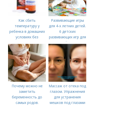
Как сбить
Развивающие игры
температуру у
для 4-х летних детей.
ребенка в домашних
6 детских
условиях без
развивающих игр для
лекарств в год. В чем
детей 4 лет
причины высокой
температуры у
ребенка?
Почему можно не
Массаж от отека под
заметить
глазом. Упражнения
беременность до
для устранения
самых родов.
мешков под глазами
Скрытая