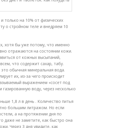
 и только на 10% от физических
ту о стройном теле и внедряем 10
ах, хотя бы уже потому, что именно
ивно отражаются на состоянии кожи.
бавиться от кожных высыпаний,
всем, что содержит сахар, табу.
и это обычная минеральная вода.
ирует их, из-за чего происходит
называемый выражением «сосет под
и газированную воду, через несколько
ьше 1,8 л в день . Количество питья
ятно большим литражом. Но если
остели, а на протяжении дня по
 то даже не заметите, как быстро она
ожи. Через 3 дня увидите, как