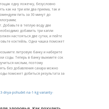
тощак одну ложечку, безусловно
ь как на три или два приема, так и
комендуем пить за 30 минут до
килограмм;
. Добавьте в теплую воду две
 необходимо добавить три капли
олжен настояться две сутки, и пейте
товьте коктейль. Одна чашка поможет
возьмите литровую банку и наберите
жки соды. Теперь в банку выжмите сок
лучиться кислым, поэтому
лять без добавления сахара можно
 соды поможет добиться результата за
-3-dnya-pohudet-na-1-kg-varianty-
 для здоровья. Как похудеть