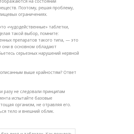
отображаются на состоянии
веществ. Поэтому, решая проблему,
 пищевых ограничениях.
это «чудодейственные» таблетки,
Делая такой выбор, помните:
енных препаратов такого типа, — это
у они в основном обладают
ьетесь серьезных нарушений нервной
к описанным выше крайностям? Ответ
ни разу не следовали принципам
мента испытайте базовые
стощая организм, не отравляя его.
ься тело и внешний облик.