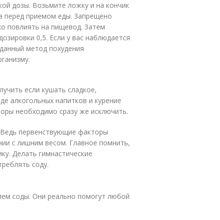
кой дозы. Возьмите ложку и на кончик
а перед приемом еды. Запрещено
хо повлиять на пищевод. Затем
озировки 0,5. Если у вас наблюдается
 данный метод похудения
рганизму.
лучить если кушать сладкое,
иде алкогольных напитков и курение
торы необходимо сразу же исключить.
. Ведь первенствующие факторы
ии с лишним весом. Главное помнить,
ику. Делать гимнастические
реблять соду.
ием соды. Они реально помогут любой