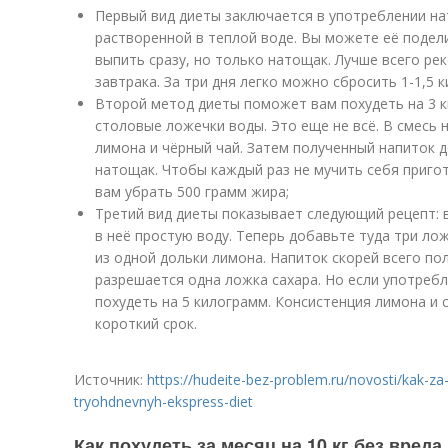
Первый вид диеты заключается в употреблении на
растворенной в теплой воде. Вы можете её поделит
выпить сразу, но только натощак. Лучше всего ре
завтрака. За три дня легко можно сбросить 1-1,5 
Второй метод диеты поможет вам похудеть на 3 кг
столовые ложечки воды. Это еще не всё. В смесь
лимона и чёрный чай. Затем полученный напиток д
натощак. Чтобы каждый раз не мучить себя приго
вам убрать 500 грамм жира;
Третий вид диеты показывает следующий рецепт: 
в неё простую воду. Теперь добавьте туда три ло
из одной дольки лимона. Напиток скорей всего по
разрешается одна ложка сахара. Но если употреб
похудеть на 5 килограмм. Консистенция лимона и
короткий срок.
Источник:
https://hudeite-bez-problem.ru/novosti/kak-za
tryohdnevnyh-ekspress-diet
Как похудеть за месяц на 10 кг без вреда