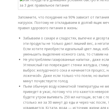
Запомните, что похудение на 90% зависит от питания
нагрузок. Поэтому не откладываем в долгий ящик меч
правил здорового питания в жизнь:
Забываем о сахаре и сладостях, выпечке и десерт
эти продукты не только дают лишний вес, а негат
Если хотите приобрести идеальный цвет лица, из
уменьшить выделение кожного сала, то ставим на 
Не употребляем газированные напитки , даже есл
Углекислый газ повреждает стенки желудка, стимул
выброс желудочного сока и начинается процесс, 
ложечкой». Даже если только что поели, но выпил
минут почувствуете голод.
Пьем обычную воду комнатной температуры не мен
приведет в ужас, потому что это кажется неверо
будете утром выпивать 250 мл натощак, встав с п
столько же за 30 минут до еды и через час после,
усваивается. Кстати, вода — источник жизни для к