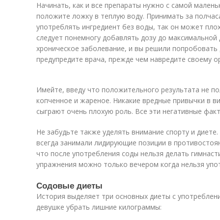
Начинать, как и все препараты нужно с самой малень
положите ложку в теплую воду. Принимать за полчас
употреблять ингредиент без воды, так он может пло
следует понемногу добавлять дозу до максимальной д
хроническое заболевание, и вы решили попробовать
предупредите врача, прежде чем навредите своему о
Имейте, введу что положительного результата не по
копченное и жареное. Никакие вредные привычки в в
сыграют очень плохую роль. Все эти негативные фак
Не забудьте также уделять внимание спорту и диете
всегда занимали лидирующие позиции в противостоян
что после употребления соды нельзя делать гимнаст
упражнения можно только вечером когда нельзя упот
Содовые диеты
История выделяет три основных диеты с употреблен
девушке убрать лишние килограммы: