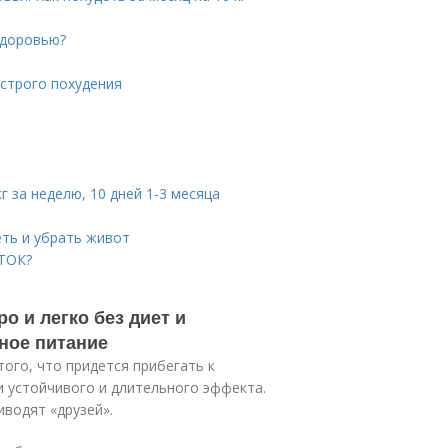
 здоровью?
строго похудения
кг за неделю, 10 дней 1-3 месяца
еть и убрать живот
ТОК?
о и легко без диет и
ьное питание
того, что придется прибегать к
и устойчивого и длительного эффекта.
водят «друзей».