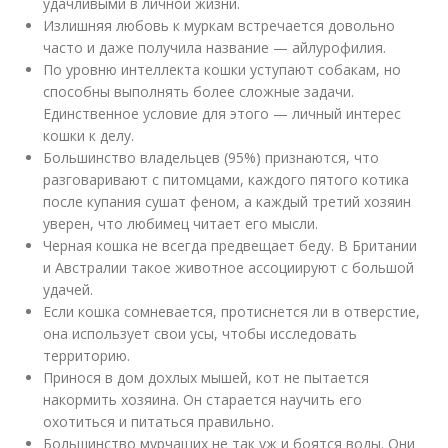
удачливыми в личной жизни.
Излишняя любовь к муркам встречается довольно
часто и даже получила название — айлурофилия.
По уровню интеллекта кошки уступают собакам, но
способны выполнять более сложные задачи.
Единственное условие для этого — личный интерес
кошки к делу.
Большинство владельцев (95%) признаются, что
разговаривают с питомцами, каждого пятого котика
после купания сушат феном, а каждый третий хозяин
уверен, что любимец читает его мысли.
Черная кошка не всегда предвещает беду. В Британии
и Австралии такое животное ассоциируют с большой
удачей.
Если кошка сомневается, протиснется ли в отверстие,
она использует свои усы, чтобы исследовать
территорию.
Принося в дом дохлых мышей, кот не пытается
накормить хозяина. Он старается научить его
охотиться и питаться правильно.
Большинство мурчащих не так уж и боятся воды. Они