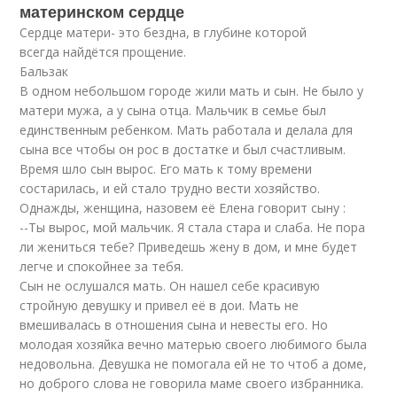
материнском сердце
Сердце матери- это бездна, в глубине которой
всегда найдётся прощение.
Бальзак
В одном небольшом городе жили мать и сын. Не было у
матери мужа, а у сына отца. Мальчик в семье был
единственным ребенком. Мать работала и делала для
сына все чтобы он рос в достатке и был счастливым.
Время шло сын вырос. Его мать к тому времени
состарилась, и ей стало трудно вести хозяйство.
Однажды, женщина, назовем её Елена говорит сыну :
--Ты вырос, мой мальчик. Я стала стара и слаба. Не пора
ли жениться тебе? Приведешь жену в дом, и мне будет
легче и спокойнее за тебя.
Сын не ослушался мать. Он нашел себе красивую
стройную девушку и привел её в дои. Мать не
вмешивалась в отношения сына и невесты его. Но
молодая хозяйка вечно матерью своего любимого была
недовольна. Девушка не помогала ей не то чтоб а доме,
но доброго слова не говорила маме своего избранника.