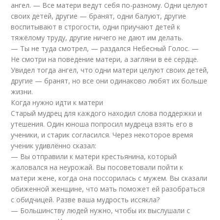
ангел. — Все матери ведут себя по-разному. Одни целуют
своих детей, другие — бранят, одни балуют, другие
воспитывают в строгости, одни приучают детей к
тяжёлому труду, другие ничего не дают им делать.
— Ты не туда смотрел, — раздался Небесный Голос. —
Не смотри на поведение матери, а загляни в её сердце.
Увидел тогда ангел, что одни матери целуют своих детей,
другие — бранят, но все они одинаково любят их больше
жизни.
Когда нужно идти к матери
Старый мудрец для каждого находил слова поддержки и
утешения. Один юноша попросил мудреца взять его в
ученики, и старик согласился. Через некоторое время
ученик удивлённо сказал:
— Вы отправили к матери крестьянина, который
жаловался на неурожай. Вы посоветовали пойти к
матери жене, когда она поссорилась с мужем. Вы сказали
обиженной женщине, что мать поможет ей разобраться
с обидчицей. Разве ваша мудрость иссякла?
— Большинству людей нужно, чтобы их выслушали с