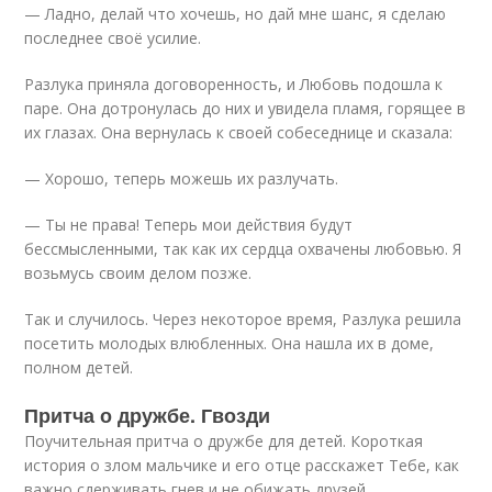
— Ладно, делай что хочешь, но дай мне шанс, я сделаю
последнее своё усилие.
Разлука приняла договоренность, и Любовь подошла к
паре. Она дотронулась до них и увидела пламя, горящее в
их глазах. Она вернулась к своей собеседнице и сказала:
— Хорошо, теперь можешь их разлучать.
— Ты не права! Теперь мои действия будут
бессмысленными, так как их сердца охвачены любовью. Я
возьмусь своим делом позже.
Так и случилось. Через некоторое время, Разлука решила
посетить молодых влюбленных. Она нашла их в доме,
полном детей.
Притча о дружбе. Гвозди
Поучительная притча о дружбе для детей. Короткая
история о злом мальчике и его отце расскажет Тебе, как
важно сдерживать гнев и не обижать друзей.