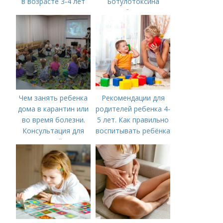
в возрасте 3-4 лет
Ботулотоксина
необходимо
Чем занять ребенка
Рекомендации для
дома в карантин или
родителей ребенка 4-
во время болезни.
5 лет. Как правильно
Консультация для
воспитывать ребёнка
родителей «Чем
в 4-5 лет?
занять ребенка в дни
болезни или
карантина?»