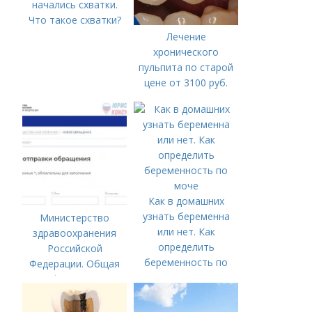
начались схватки.
Что такое схватки?
Лечение
хронического
пульпита по старой
цене от 3100 руб.
Лечение кариеса:
цена
Как в домашних
узнать беременна
Министерство
или нет. Как
здравоохранения
определить
Российской
беременность по
Федерации. Общая
моче
информация о
Министерстве
здравоохранения