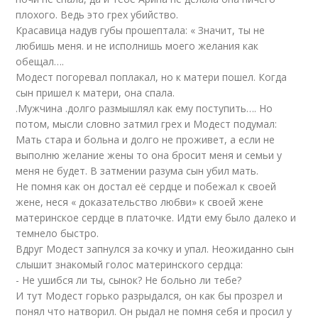
плохого. Ведь это грех убийство.
Красавица надув губы прошептала: « Значит, ты не
любишь меня. и не исполнишь моего желания как
обещал….
Модест погоревал поплакал, но к матери пошел. Когда
сын пришел к матери, она спала.
.Мужчина .долго размышлял как ему поступить…. Но
потом, мысли словно затмил грех и Модест подумал:
Мать стара и больна и долго не проживет, а если не
выполню желание жены то она бросит меня и семьи у
меня не будет. В затмении разума сын убил мать.
Не помня как он достал её сердце и побежал к своей
жене, неся « доказательство любви» к своей жене
материнское сердце в платочке. Идти ему было далеко и
темнело быстро.
Вдруг Модест запнулся за кочку и упал. Неожиданно сын
слышит знакомый голос материнского сердца:
- Не ушибся ли ты, сынок? Не больно ли тебе?
И тут Модест горько разрыдался, он как бы прозрел и
понял что натворил. Он рыдал не помня себя и просил у