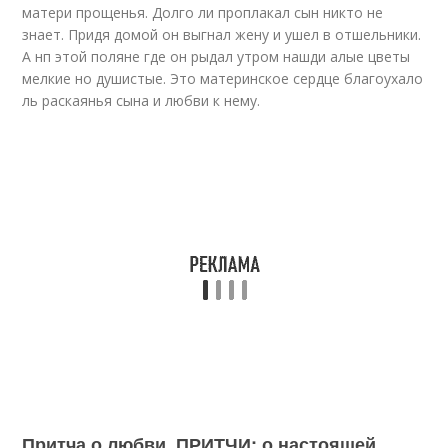
матери прощенья. Долго ли проплакал сын никто не
знает. Придя домой он выгнал жену и ушел в отшельники.
А нп этой поляне где он рыдал утром нашди алые цветы
мелкие но душистые. Это материнское сердце благоухало
ль раскаянья сына и любви к нему.
Притча о любви. ПРИТЧИ: о настоящей