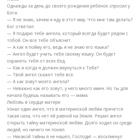
Однажды за день до своего рождения ребенок спросил у
Бога:
— Я не знаю, зачем я иду в этот мир. Что мне там делать?
Бог ответил:
— Я подарю тебе ангела, который всегда будет рядом с
тобой. Он все тебе объяснит.
— А как я пойму его, ведь я не знаю его языка?
— Ангел будет учить тебя своему языку. Он будет
охранять тебя от всех бед.
— Как и когда я должен вернуться к Тебе?
— Твой ангел скажет тебе все.
— А как зовут моего ангела?
— Неважно как его зовут, у него много имен. Но ты для
начала будешь называть его — мама.
Любовь в сердце матери
Узнал один ангел, что в материнской любви прячется
такая сила, что нет ей равной на Земле. Решил ангел
открыть тайну материнской любви. Долго ходил он среди
людей, но ничего не понял.
— Никакой тайны я не нашёл, Господи! — воскликнул