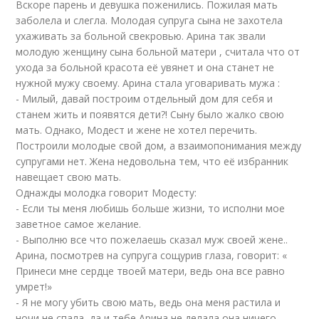
Вскоре парень и девушка поженились. Пожилая мать
заболела и слегла. Молодая супруга сына не захотела
ухаживать за больной свекровью. Арина так звали
молодую женщину сына больной матери , считала что от
ухода за больной красота её увянет и она станет не
нужной мужу своему. Арина стала уговаривать мужа :
- Милый, давай построим отдельный дом для себя и
станем жить и появятся дети?! Сыну было жалко свою
мать. Однако, Модест и жене не хотел перечить.
Построили молодые свой дом, а взаимопонимания между
супругами нет. Жена недовольна тем, что её избранник
навещает свою мать.
Однажды молодка говорит Модесту:
- Если ты меня любишь больше жизни, то исполни мое
заветное самое желание.
- Выполню все что пожелаешь сказал муж своей жене..
Арина, посмотрев на супруга сощурив глаза, говорит: «
Принеси мне сердце твоей матери, ведь она все равно
умрет!»
- Я не могу убить свою мать, ведь она меня растила и
ночи не спала, да и тебе Арина не делала она ничего