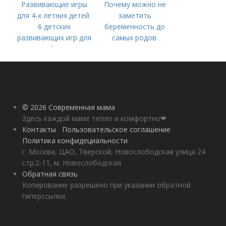
Развивающие игры
Почему можно не
для 4-х летних детей.
заметить
6 детских
беременность до
развивающих игр для
самых родов.
детей 4 лет
Скрытая
беременность: что
это такое, симптомы
© 2026 Современная мама
Здесь каждой маме тепло и комфортно❤
Контакты
Пользовательское соглашение
Политика конфидециальности
г. Москва, ЦАО, Тверской, Новослободская улица 24
стр.2-11, м. Новослободская
Обратная связь
Копирование разрешено при указании обратной
гиперссылки.