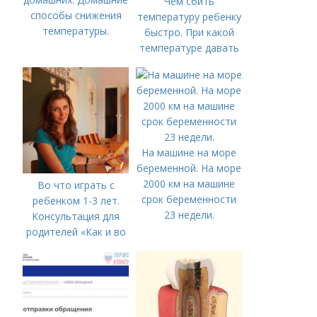
Чем сбить
способы снижения
температуру ребенку
температуры.
быстро. При какой
температуре давать
жаропонижающее
ребенку?
На машине на море
беременной. На море
2000 км на машине
Во что играть с
срок беременности
ребенком 1-3 лет.
23 недели.
Консультация для
родителей «Как и во
что играть с
ребенком от 1,5 до 3
лет»