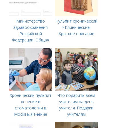
Министерство
Пульпит хронический
здравоохранения
> Клинические..
Российской
Краткое описание
Федерации. Общая
информация о
Министерстве
здравоохранения
Российской
Федерации
Хронический пульпит
Что подарить всем
лечение в
учителям на день
стоматологии в
учителя. Подарки
Москве. Лечение
учителям
пульпита в Москве и
предметникам на
Московской области
день учителя