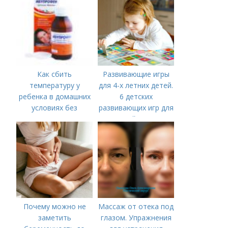
Как сбить
Развивающие игры
температуру у
для 4-х летних детей.
ребенка в домашних
6 детских
условиях без
развивающих игр для
лекарств в год. В чем
детей 4 лет
причины высокой
температуры у
ребенка?
Почему можно не
Массаж от отека под
заметить
глазом. Упражнения