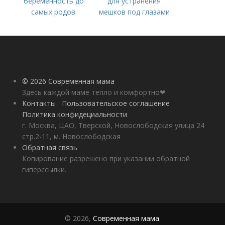
беременность до
для устранения
самых родов.
мешков под глазами
Скрытая
беременность: что
это такое, симптомы
© 2026 Современная мама
Здесь каждой маме тепло и комфортно❤
Контакты
Пользовательское соглашение
Политика конфидециальности
г. Москва, ЦАО, Тверской, Новослободская улица 24
стр.2-11, м. Новослободская
Обратная связь
Копирование разрешено при указании обратной
гиперссылки.
© 2026,
Современная мама
.