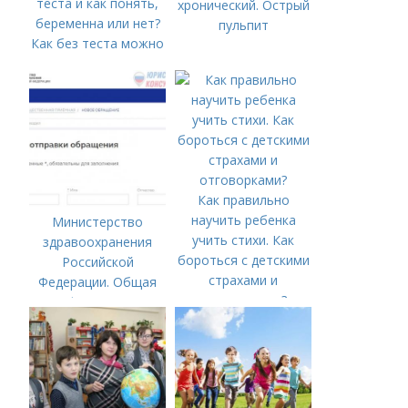
хронический. Острый
пульпит
Как без теста можно
определить
беременность в
домашних условиях
без теста. Можно ли
определить
беременность на
раннем сроке без
Как правильно
теста и как понять,
научить ребенка
Министерство
беременна или нет?
учить стихи. Как
здравоохранения
бороться с детскими
Российской
страхами и
Федерации. Общая
отговорками?
информация о
Министерстве
здравоохранения
Российской
Федерации