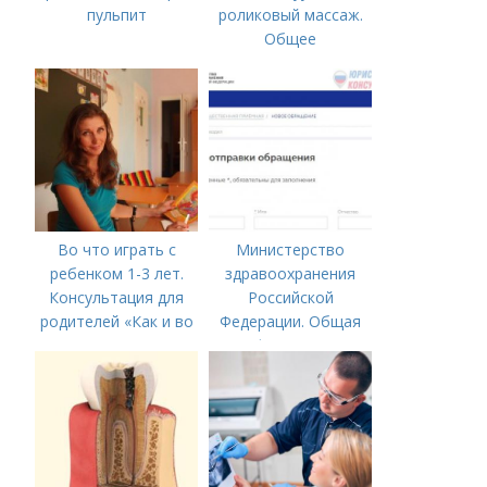
пульпит
роликовый массаж.
Общее
представление о
методике
Во что играть с
Министерство
ребенком 1-3 лет.
здравоохранения
Консультация для
Российской
родителей «Как и во
Федерации. Общая
что играть с
информация о
ребенком от 1,5 до 3
Министерстве
лет»
здравоохранения
Российской
Федерации