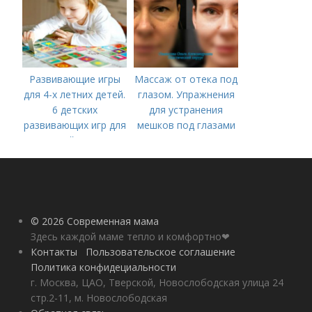
Развивающие игры
Массаж от отека под
для 4-х летних детей.
глазом. Упражнения
6 детских
для устранения
развивающих игр для
мешков под глазами
детей 4 лет
© 2026 Современная мама
Здесь каждой маме тепло и комфортно❤
Контакты
Пользовательское соглашение
Политика конфидециальности
г. Москва, ЦАО, Тверской, Новослободская улица 24
стр.2-11, м. Новослободская