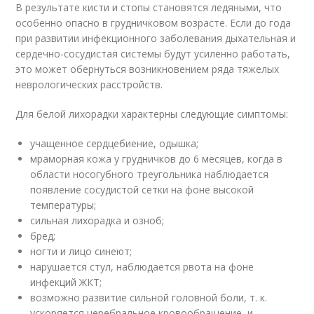
В результате кисти и стопы становятся ледяными, что
особенно опасно в грудничковом возрасте. Если до года
при развитии инфекционного заболевания дыхательная и
сердечно-сосудистая системы будут усиленно работать,
это может обернуться возникновением ряда тяжелых
неврологических расстройств.
Для белой лихорадки характерны следующие симптомы:
учащенное сердцебиение, одышка;
мраморная кожа у грудничков до 6 месяцев, когда в
области носогубного треугольника наблюдается
появление сосудистой сетки на фоне высокой
температуры;
сильная лихорадка и озноб;
бред;
ногти и лицо синеют;
нарушается стул, наблюдается рвота на фоне
инфекций ЖКТ;
возможно развитие сильной головной боли, т. к.
ускоряется церебральное кровообращение, и