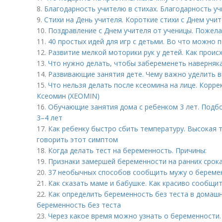
8.
Благодарность учителю в стихах. Благодарность уч
9.
Стихи на День учителя. Короткие стихи с Днем учи
10.
Поздравление с Днем учителя от ученицы. Пожела
11.
40 простых идей для игр с детьми. Во что можно 
12.
Развитие мелкой моторики рук у детей. Как прои
13.
Что нужно делать, чтобы забеременеть наверняка
14.
Развивающие занятия дете. Чему важно уделить 
15.
Что нельзя делать после ксеомина на лице. Корр
Ксеомин (XEOMIN)
16.
Обучающие занятия дома с ребенком 3 лет. Подб
3–4 лет
17.
Как ребенку быстро сбить температуру. Высокая 
говорить этот симптом
18.
Когда делать тест на беременность. Причины:
19.
Признаки замершей беременности на ранних срок
20.
37 необычных способов сообщить мужу о береме
21.
Как сказать маме и бабушке. Как красиво сообщи
22.
Как определить беременность без теста в домашн
беременность без теста
23.
Через какое время можно узнать о беременности.