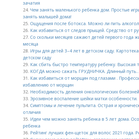
зачатия
24.
Чем занять маленького ребенка дом. Простые игры 
занять малышей дома!
25.
Ощущения после ботокса. Можно ли пить алкогол
26.
Как избавиться от следов прыщей. Средство от р
27.
Со скольки месяцев сажают детей первого года жи
месяца
28.
Игры для детей 3–4 лет в детском саду. Картотека
детском саду
29.
Как сбить быстро температуру ребенку. Высокая 
30.
КОГДА можно сажать ГРУДНИЧКА. Длинный путь
31.
Как избавиться от морщин под глазами . Професс
избавлению от морщин
32.
Необходимость деления онкологических болезней 
33.
Эрозивное воспаление шейки матки особенности. I
34.
Симптомы и лечение пульпита. Острая и хроничес
отличия
35.
Идеи чем можно занять ребенка в 5 лет дома. Ос
ребенка
36.
Рейтинг лучших фен-щеток для волос 2021 года. Р