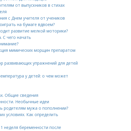
ителям от выпускников в стихах
теля
ния с Днем учителя от учеников
поиграть на бумаге вдвоем?
сходит развитие мелкой моторики?
. С чего начать
внимание?
екция мимических морщин препаратом
ор развивающих упражнений для детей
температура у детей: о чем может
ах. Общие сведения
нности. Необычные идеи
ть родителям мужа о пополнении?
их условиях. Как определить
 1 неделя беременности после