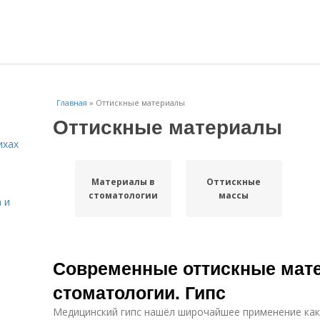
Главная
»
Оттискные материалы
Оттискные материалы
ихах
Материалы в
Оттискные
стоматологии
массы
 и
Современные оттискные мат
стоматологии. Гипс
Медицинский гипс нашёл широчайшее применение как 