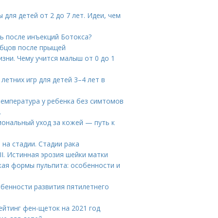
для детей от 2 до 7 лет. Идеи, чем
ь после инъекций Ботокса?
убцов после прыщей
зни. Чему учится малыш от 0 до 1
 летних игр для детей 3–4 лет в
температура у ребенка без симтомов
…
иональный уход за кожей — путь к
на стадии. Стадии рака
I. Истинная эрозия шейки матки
кая формы пульпита: особенности и
обенности развития пятилетнего
ейтинг фен-щеток на 2021 год