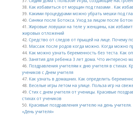
37.
Сидим дома с пользой! Игры, создающие настроен
38.
Как избавиться от морщин под глазами . Как изба
39.
Какими процедурами можно убрать мешки под гл
40.
Синяки после Ботокса. Уход за лицом после Боток
41.
Жировые ловушки на теле у женщины, как избавит
жировых отложений
42.
Средство от следов от прыщей на лице. Почему 
43.
Массаж после родов когда можно. Когда можно п
44.
Как можно узнать беременность без теста. Как о
45.
Занятия для ребенка 3 лет дома. Что интересно м
46.
Поздравления учителям к дню учителя в стихах. 
учеников с Днем учителя
47.
Как узнать в домашних. Как определить беременн
48.
Веселые игры летом на улице. Польза игр на свеж
49.
Стих с днем учителя от ученицы. Красивые поздра
стихах от учеников
50.
Красивые поздравления учителю на день учителя.
«День учителя»