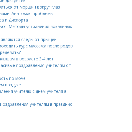
ие для детей
виться от морщин вокруг глаз
азами. Анатомия проблемы
са и Диспорта
ься. Методы устранения локальных
появляются следы от прыщей
роходить курс массажа после родов
пределить?
алышам в возрасте 3-4 лет
Красивые поздравления учителям от
ость по моче
ем воздухе
вления учителю с днем учителя в
 Поздравления учителям в праздник