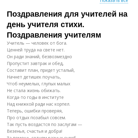
Показать все
Поздравления для учителей на
Трогательное
Поздравления для
поздравление
бабушки
день учителя стихи.
Поздравления учителям
Учитель — человек от бога.
Ценней труда на свете нет.
Он ради знаний, безвозмездно
Пропустит завтрак и обед,
Составит план, придет усталый,
Начнет детишек поучать,
Чтоб неумелых, глупых малых
Не стала жизнь обижать.
Когда-то годы в институте
Над книжкой ради нас корпел.
Теперь, ошибки проверяя,
Про отдых позабыл совсем.
Так пусть воздастся по заслугам —
Везенья, счастья и добра!
За помощь сотням разных судеб