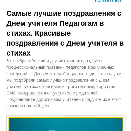
Показать все
Самые лучшие поздравления с
Поздравления с днем
Оригинальное
рождения
поздравление
Днем учителя Педагогам в
стихах. Красивые
поздравления с Днем учителя в
Оригинальные
Короткие
поздравления
поздравления
стихах
5 октября в России и других странах празднуют
профессиональный праздник педагогов всех учебных
заведений — День учителя. Специально для этого случая
Поздравление с днем
Веселые
мы подобрали самые лучшие поздравления с Днем
учителя
поздравления
учителя в стихах: красивые и трогательные, короткие
СМС, поздравления от учеников и родителей.
Поздравляйте дорогих вам учителей и радуйте их в этот
знаменательный день!