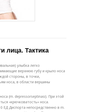
и лица. Тактика
ивальная) улыбка легко
нимающие верхнюю губу и крыло носа
каждой стороны, в точки,
ьям носа, в области вершины
са (m. depressorseptinasi). При этой
ться «крючковатость» носа.
0 ЕД Диспорта непосредственно в m.