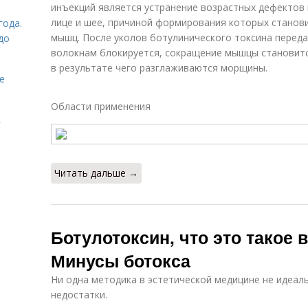
инъекций является устранение возрастных дефектов 
лице и шее, причиной формирования которых станов
года.
мышц. После уколов ботулинического токсина перед
до
волокнам блокируется, сокращение мышцы становитс
в результате чего разглаживаются морщины.
е
Области применения
к
Читать дальше →
Ботулотоксин, что это такое 
Минусы ботокса
Ни одна методика в эстетической медицине не идеал
недостатки.