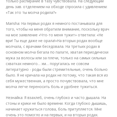
только распирание в тазу чувствовала. На следующий
день зав. отделением на обходе спросила с удивлением:
«Так это ты молча родила?»
Marisha: На первых родах я немного постанывала для
того, чтобы на меня обратили внимание, поскольку врач
на мое заявление «Что-то меня тужит» ответила: «Не
ври! Ты еще даже не орала!»На вторых родах вообще
молчала, с врачами беседовала. На третьих родах в
основном молча бегала по палате, хватая периодически
мужа за волосы или за плечи, только на самых сильных
схватках немного… хм… поругалась не совсем
литературно - роды были стремительные, очень больно
было. Я не кричала на родах не потому, что такая вся из
себя мужественная, а просто почувствовала, что мне
молча легче переносить боль и удобнее тужиться.
Незнайка: Я взахлеб, очень глубоко и часто дышала. На
стоны и крики не было времени. Когда глубоко дышишь,
начинает кружиться голова, боль притупляется. Мне
очень это помогло и на первых, и на вторых родах.