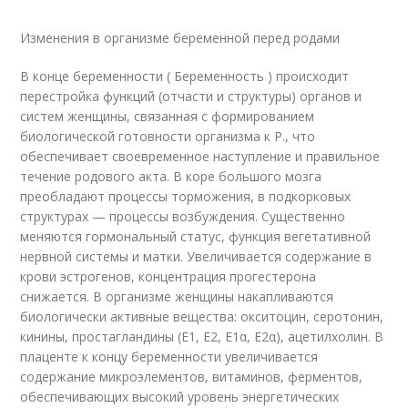
Изменения в организме беременной перед родами
В конце беременности ( Беременность ) происходит
перестройка функций (отчасти и структуры) органов и
систем женщины, связанная с формированием
биологической готовности организма к Р., что
обеспечивает своевременное наступление и правильное
течение родового акта. В коре большого мозга
преобладают процессы торможения, в подкорковых
структурах — процессы возбуждения. Существенно
меняются гормональный статус, функция вегетативной
нервной системы и матки. Увеличивается содержание в
крови эстрогенов, концентрация прогестерона
снижается. В организме женщины накапливаются
биологически активные вещества: окситоцин, серотонин,
кинины, простагландины (Е
1
, Е
2
, Е
1α
, Е
2α
), ацетилхолин. В
плаценте к концу беременности увеличивается
содержание микроэлементов, витаминов, ферментов,
обеспечивающих высокий уровень энергетических