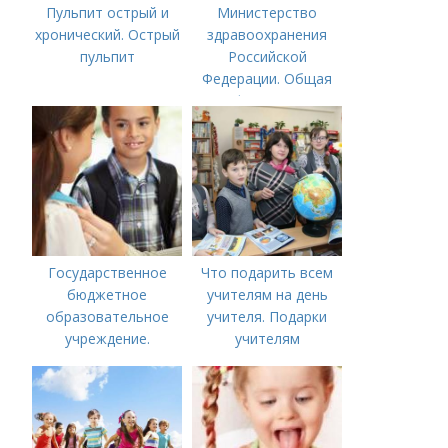
Пульпит острый и
Министерство
хронический. Острый
здравоохранения
пульпит
Российской
Федерации. Общая
информация о
Министерстве
здравоохранения
Российской
Федерации
Государственное
Что подарить всем
бюджетное
учителям на день
образовательное
учителя. Подарки
учреждение.
учителям
Сокращенные
предметникам на
названия школ,
день учителя
садиков и домов
творчества