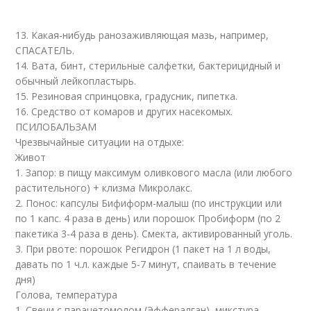
13. Какая-нибудь ранозаживляющая мазь, например,
СПАСАТЕЛЬ.
14. Вата, бинт, стерильные салфетки, бактерицидный и
обычный лейкопластырь.
15. Резиновая спринцовка, градусник, пипетка.
16. Средство от комаров и других насекомых.
ПСИЛОБАЛЬЗАМ
Чрезвычайные ситуации на отдыхе:
Живот
1. Запор: в пищу максимум оливкового масла (или любого
растительного) + клизма Микролакс.
2. Понос: капсулы Бифиформ-малыш (по инструкции или
по 1 капс. 4 раза в день) или порошок Пробиформ (по 2
пакетика 3-4 раза в день). Смекта, активированный уголь.
3. При рвоте: порошок Регидрон (1 пакет на 1 л воды,
давать по 1 ч.л. каждые 5-7 минут, спаивать в течение
дня)
Голова, температура
1. Свечи с парацетомолом (Эффералган), микстура