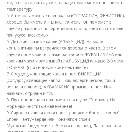
же, в некоторых случаях, парацетамол может не снизить
температуру.
5. Антигистаминные препараты (СУПРАСТИН, ФЕНИСТИЛ).
Хорошо бы иметь и ФЕНИСТИЛ-гель. Он поможет в
случае различных аллергических проявлений на коже или
при укусе насекомых.
6. Детские глазные капли (АЛЬБУЦИД). На море
конъюнктивиты встречаются довольно часто. В этом
случае промывайте глазки раствором ФУРАЦИЛИНА или
крепким чаем и закапывайте АЛЬБУЦИД каждые 2-3 часа.
ТОБРАКС (при гнойном конъюнктивите)
7. Сосудосуживающие капли в нос. ВИБРОЦИЛ
(сосудосуживающее капли – как аллергическое, так и
воспалительное), АКВАМАРИС промывать нос. Или
називин, отривин и т.п.
8. Противовоспалительные капли в уши (Отипакс). На
море уши чистить ежевечернее!
9. Сироп от кашля (на основе трав или с бромгексином).
Спрей Тантумверде или Тонзилгон-спрей
Мукалтин (недорогие таблетки от кашля), Лазолван или