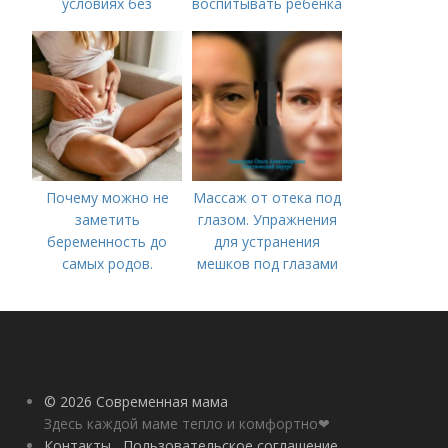
условиях без
воспитывать ребёнка
лекарств в год. В чем
в 4-5 лет?
причины высокой
температуры у
ребенка?
Почему можно не
Массаж от отека под
заметить
глазом. Упражнения
беременность до
для устранения
самых родов.
мешков под глазами
Скрытая
беременность: что
это такое, симптомы
© 2026 Современная мама
Здесь каждой маме тепло и комфортно❤
Контакты
Пользовательское соглашение