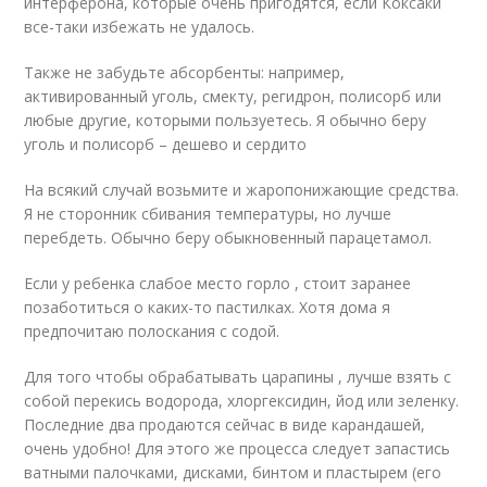
интерферона, которые очень пригодятся, если Коксаки
все-таки избежать не удалось.
Также не забудьте абсорбенты: например,
активированный уголь, смекту, регидрон, полисорб или
любые другие, которыми пользуетесь. Я обычно беру
уголь и полисорб – дешево и сердито
На всякий случай возьмите и жаропонижающие средства.
Я не сторонник сбивания температуры, но лучше
перебдеть. Обычно беру обыкновенный парацетамол.
Если у ребенка слабое место горло , стоит заранее
позаботиться о каких-то пастилках. Хотя дома я
предпочитаю полоскания с содой.
Для того чтобы обрабатывать царапины , лучше взять с
собой перекись водорода, хлоргексидин, йод или зеленку.
Последние два продаются сейчас в виде карандашей,
очень удобно! Для этого же процесса следует запастись
ватными палочками, дисками, бинтом и пластырем (его