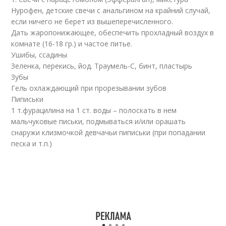
Нурофен, детские свечи с анальгином на крайний случай,
если ничего не берет из вышеперечисленного.
Дать жаропонижающее, обеспечить прохладный воздух в
комнате (16-18 гр.) и частое питье.
Ушибы, ссадины
Зеленка, перекись, йод. Траумель-С, бинт, пластырь
Зубы
Гель охлаждающий при прорезывании зубов
Пиписьки
1 т.фурацилина на 1 ст. воды – полоскать в нем
мальчуковые письки, подмываться и/или орашать
снаружи клизмочкой девчачьи пиписьки (при попадании
песка и т.п.)