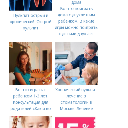
Во что поиграть
дома с двухлетним
Пульпит острый и
ребенком. В какие
хронический. Острый
игры можно поиграть
пульпит
с детьми двух лет
дома
Во что играть с
Хронический пульпит
ребенком 1-3 лет.
лечение в
Консультация для
стоматологии в
родителей «Как и во
Москве. Лечение
что играть с
пульпита в Москве и
ребенком от 1,5 до 3
Московской области
лет»