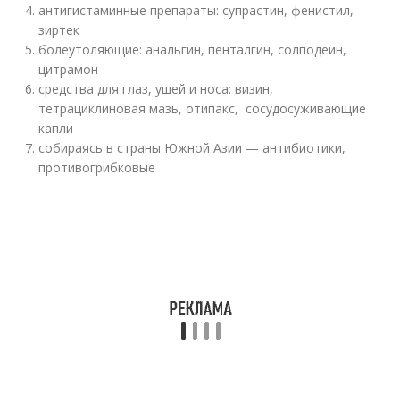
антигистаминные препараты: супрастин, фенистил,
зиртек
болеутоляющие: анальгин, пенталгин, солподеин,
цитрамон
средства для глаз, ушей и носа: визин,
тетрациклиновая мазь, отипакс, сосудосуживающие
капли
собираясь в страны Южной Азии — антибиотики,
противогрибковые