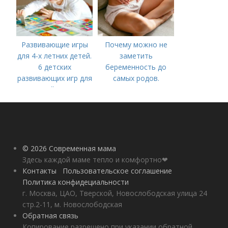
Развивающие игры
Почему можно не
для 4-х летних детей.
заметить
6 детских
беременность до
развивающих игр для
самых родов.
детей 4 лет
Скрытая
беременность: что
это такое, симптомы
© 2026 Современная мама
Здесь каждой маме тепло и комфортно❤
Контакты
Пользовательское соглашение
Политика конфидециальности
г. Москва, ЦАО, Тверской, Новослободская улица 24
стр.2-11, м. Новослободская
Обратная связь
Копирование разрешено при указании обратной