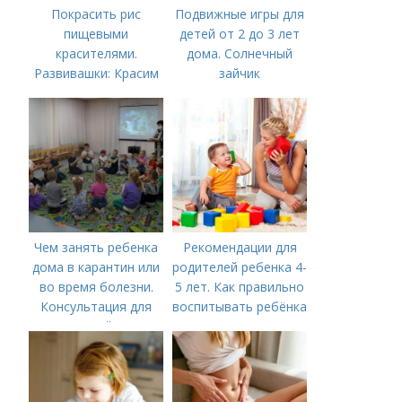
Покрасить рис
Подвижные игры для
пищевыми
детей от 2 до 3 лет
красителями.
дома. Солнечный
Развивашки: Красим
зайчик
рис и макароны, для
сенсорных
коробочек.
Чем занять ребенка
Рекомендации для
дома в карантин или
родителей ребенка 4-
во время болезни.
5 лет. Как правильно
Консультация для
воспитывать ребёнка
родителей «Чем
в 4-5 лет?
занять ребенка в дни
болезни или
карантина?»