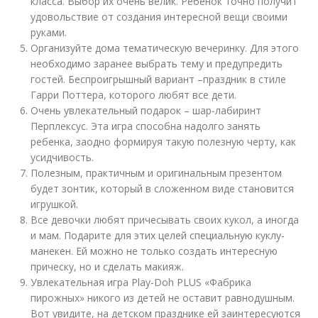
класса. Выбор их очень велик. Ребенок точно получит
удовольствие от создания интересной вещи своими
руками.
Организуйте дома тематическую вечеринку. Для этого
необходимо заранее выбрать тему и предупредить
гостей. Беспроигрышный вариант –праздник в стиле
Гарри Поттера, которого любят все дети.
Очень увлекательный подарок – шар-лабиринт
Перплексус. Эта игра способна надолго занять
ребенка, заодно формируя такую полезную черту, как
усидчивость.
Полезным, практичным и оригинальным презентом
будет зонтик, который в сложенном виде становится
игрушкой.
Все девочки любят причесывать своих кукол, а иногда
и мам. Подарите для этих целей специальную куклу-
манекен. Ей можно не только создать интересную
прическу, но и сделать макияж.
Увлекательная игра Play-Doh PLUS «Фабрика
пирожных» никого из детей не оставит равнодушным.
Вот увидите, на детском празднике ей заинтересуются