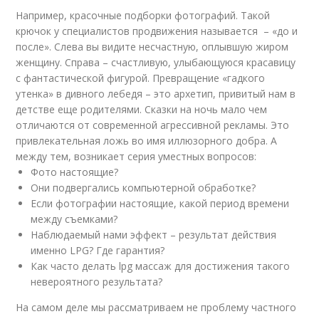
Например, красочные подборки фотографий. Такой
крючок у специалистов продвижения называется – «до и
после». Слева вы видите несчастную, оплывшую жиром
женщину. Справа – счастливую, улыбающуюся красавицу
с фантастической фигурой. Превращение «гадкого
утенка» в дивного лебедя – это архетип, привитый нам в
детстве еще родителями. Сказки на ночь мало чем
отличаются от современной агрессивной рекламы. Это
привлекательная ложь во имя иллюзорного добра. А
между тем, возникает серия уместных вопросов:
Фото настоящие?
Они подвергались компьютерной обработке?
Если фотографии настоящие, какой период времени
между съемками?
Наблюдаемый нами эффект – результат действия
именно LPG? Где гарантия?
Как часто делать lpg массаж для достижения такого
невероятного результата?
На самом деле мы рассматриваем не проблему частного