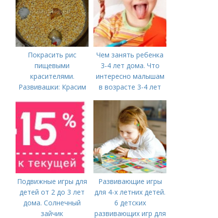
Российской
Федерации
Покрасить рис
Чем занять ребенка
пищевыми
3-4 лет дома. Что
красителями.
интересно малышам
Развивашки: Красим
в возрасте 3-4 лет
рис и макароны, для
сенсорных
коробочек.
Подвижные игры для
Развивающие игры
детей от 2 до 3 лет
для 4-х летних детей.
дома. Солнечный
6 детских
зайчик
развивающих игр для