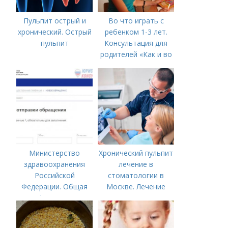
Пульпит острый и
Во что играть с
хронический. Острый
ребенком 1-3 лет.
пульпит
Консультация для
родителей «Как и во
что играть с
ребенком от 1,5 до 3
лет»
Министерство
Хронический пульпит
здравоохранения
лечение в
Российской
стоматологии в
Федерации. Общая
Москве. Лечение
информация о
пульпита в Москве и
Министерстве
Московской области
здравоохранения