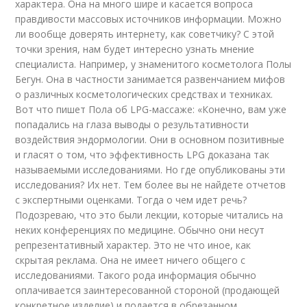
характера. Она на много шире и касается вопроса
правдивости массовых источников информации. Можно
ли вообще доверять интернету, как советчику? С этой
точки зрения, нам будет интересно узнать мнение
специалиста. Например, у знаменитого косметолога Полы
Бегун. Она в частности занимается развенчанием мифов
о различных косметологических средствах и техниках.
Вот что пишет Пола об LPG-массаже: «Конечно, вам уже
попадались на глаза выводы о результативности
воздействия эндормологии. Они в основном позитивные
и гласят о том, что эффективность LPG доказана так
называемыми исследованиями. Но где опубликованы эти
исследования? Их нет. Тем более вы не найдете отчетов
с экспертными оценками. Тогда о чем идет речь?
Подозреваю, что это были лекции, которые читались на
неких конференциях по медицине. Обычно они несут
репрезентативный характер. Это не что иное, как
скрытая реклама. Она не имеет ничего общего с
исследованиями. Такого рода информация обычно
оплачивается заинтересованной стороной (продающей
конкретное изделие) и подается в обрезанном,