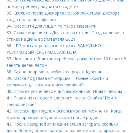
помочь ребенку научиться сидеть?
33.
Сколько после Диспорта нельзя ложиться. Диспорт:
когда наступает эффект
34.
Мезонити для лица. Что такое мезонити
35.
Стихотворение на День воспитателя. Поздравления в
стихах на День воспитателя-2021
36.
LPG массаж реальные отзывы. ВАКУУМНО-
РОЛИКОВЫЙ (LPG) МАССАЖ ТЕЛА
37.
Чем занять 8-летнего ребёнка дома летом. 101 способ
занять детей летом
38.
Как не повредить ребенка в родах. Курение
39.
Маска под глаза от морщин. Темные «круги» и
«мешки» под глазами: в чем причина?
40.
Игры на улице летом для школьников. Игры с песком
41.
Печём из готового слоёного теста. Слойки "Почти
свердловские"
42.
Массаж при грудном вскармливании можно ли. Когда
можно проходить курс массажа после родов
43.
После лазерной эпиляции нельзя загорать сколько
дней. Почему нельзя загорать на пляже и в солярии после