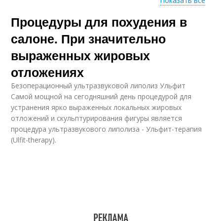
Показать все
Процедуры для похудения в
Аппаратные
Эффект от процедуры
процедуры
салоне. При значительно
выраженных жировых
отложениях
Процедуры для
тонуса
Безоперационный ультразвуковой липолиз Ульфит
Самой мощной на сегодняшний день процедурой для
устранения ярко выраженных локальных жировых
отложений и скульптурирования фигуры является
процедура ультразвукового липолиза - Ульфит-терапия
(Ulfit-therapy).