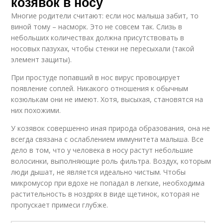
козявок в носу
Многие родители считают: если нос малыша забит, то
виной тому – насморк. Это не совсем так. Слизь в
небольших количествах должна присутствовать в
носовых пазухах, чтобы стенки не пересыхали (такой
элемент защиты).
При простуде попавший в нос вирус провоцирует
появление соплей. Никакого отношения к обычным
козюлькам они не имеют. Хотя, высыхая, становятся на
них похожими.
У козявок совершенно иная природа образования, она не
всегда связана с ослаблением иммунитета малыша. Все
дело в том, что у человека в носу растут небольшие
волосинки, выполняющие роль фильтра. Воздух, которым
люди дышат, не является идеально чистым. Чтобы
микромусор при вдохе не попадал в легкие, необходима
растительность в ноздрях в виде щетинок, которая не
пропускает примеси глубже.