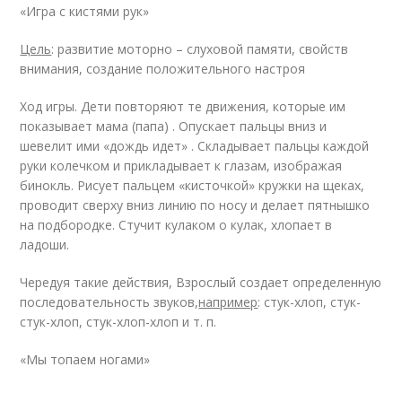
«Игра с кистями рук»
Цель
: развитие моторно – слуховой памяти, свойств
внимания, создание положительного настроя
Ход игры. Дети повторяют те движения, которые им
показывает мама (папа) . Опускает пальцы вниз и
шевелит ими «дождь идет» . Складывает пальцы каждой
руки колечком и прикладывает к глазам, изображая
бинокль. Рисует пальцем «кисточкой» кружки на щеках,
проводит сверху вниз линию по носу и делает пятнышко
на подбородке. Стучит кулаком о кулак, хлопает в
ладоши.
Чередуя такие действия, Взрослый создает определенную
последовательность звуков,
например
: стук-хлоп, стук-
стук-хлоп, стук-хлоп-хлоп и т. п.
«Мы топаем ногами»