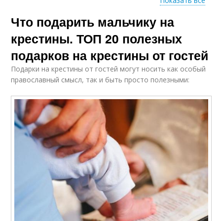
Показать все
Что подарить мальчику на
Оригинальный
Подарок на крестины
подарок
крестины. ТОП 20 полезных
подарков на крестины от гостей
Подарки на крестины от гостей могут носить как особый
Традиционные
Подарки для ребенка
православный смысл, так и быть просто полезными:
подарки
Подарки от крестных
Подарки от бабушки
родителей