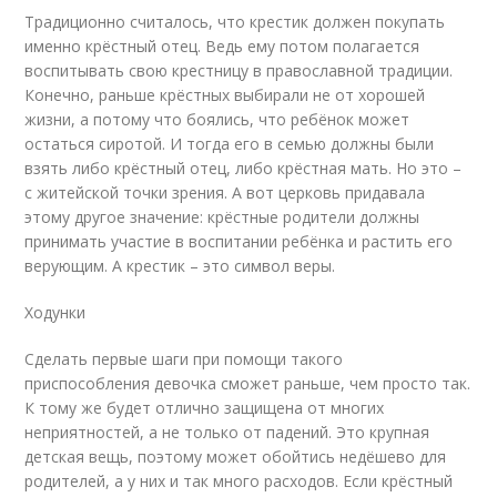
Традиционно считалось, что крестик должен покупать
именно крёстный отец. Ведь ему потом полагается
воспитывать свою крестницу в православной традиции.
Конечно, раньше крёстных выбирали не от хорошей
жизни, а потому что боялись, что ребёнок может
остаться сиротой. И тогда его в семью должны были
взять либо крёстный отец, либо крёстная мать. Но это –
с житейской точки зрения. А вот церковь придавала
этому другое значение: крёстные родители должны
принимать участие в воспитании ребёнка и растить его
верующим. А крестик – это символ веры.
Ходунки
Сделать первые шаги при помощи такого
приспособления девочка сможет раньше, чем просто так.
К тому же будет отлично защищена от многих
неприятностей, а не только от падений. Это крупная
детская вещь, поэтому может обойтись недёшево для
родителей, а у них и так много расходов. Если крёстный