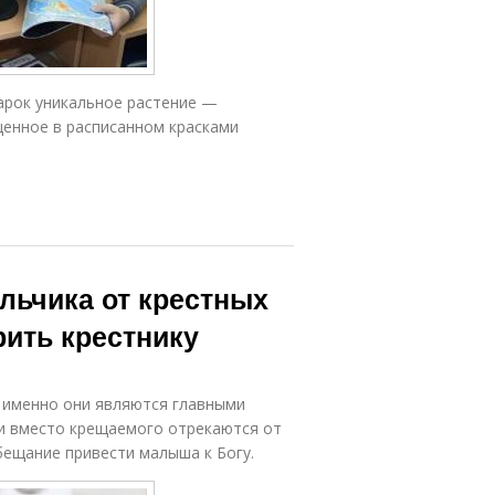
дарок уникальное растение —
щенное в расписанном красками
льчика от крестных
ить крестнику
у именно они являются главными
и вместо крещаемого отрекаются от
бещание привести малыша к Богу.