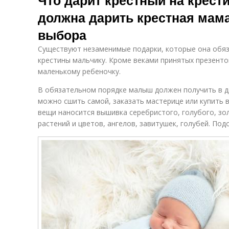
Что дарит крестный на крест
должна дарить крестная мама
выбора
Существуют незаменимые подарки, которые она обя
крестины мальчику. Кроме веками принятых презенто
маленькому ребеночку.
В обязательном порядке малыш должен получить в д
можно сшить самой, заказать мастерице или купить 
вещи наносится вышивка серебристого, голубого, зол
растений и цветов, ангелов, завитушек, голубей. Под