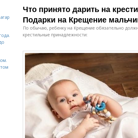
Подарок на
Что принято дарить на крест
крещение
Подарки на Крещение мальчи
загар
По обычаю, ребенку на Крещение обязательно долж
крестильные принадлежности:
года.
до
том.
етом