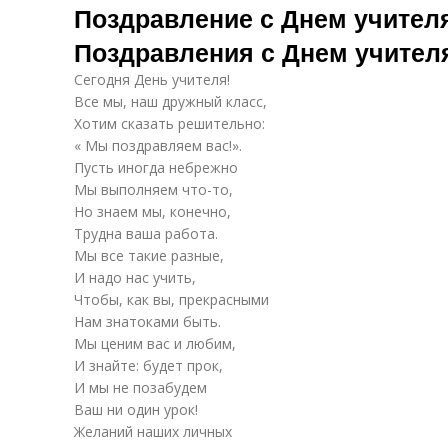
Поздравление с Днем учителя
Поздравления с Днем учителя
Учителя от
Учитель от
Уч
учеников
ученика
Сегодня День учителя!
Все мы, наш дружный класс,
Хотим сказать решительно:
Креативные
« Мы поздравляем вас!».
Учителя в прозе
поздравления
п
Пусть иногда небрежно
Мы выполняем что-то,
Но знаем мы, конечно,
Трудна ваша работа.
Учитель на
Дний вчитель
Мы все такие разные,
украинском
И надо нас учить,
Чтобы, как вы, прекрасными
Нам знатоками быть.
Учитель при
Учитель в
Мы ценим вас и любим,
входе
школе
п
И знайте: будет прок,
И мы не позабудем
Ваш ни один урок!
Желаний наших личных
Трогательное
Учитель для