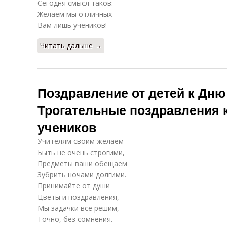
Сегодня смысл таков:
поздравление
детского сада
п
Желаем мы отличных
Вам лишь учеников!
Поздравления в
Шикарные
Читать дальше →
прозе
поздравления
Поздравление от детей к Дню
У
Музыкальные
Поздравления
поздравления
на телефон
Трогательные поздравления 
учеников
Учителям своим желаем
Учитель в
Поздравления
Уч
Быть не очень строгими,
россии
от учеников
Предметы ваши обещаем
Зубрить ночами долгими.
Принимайте от души
Учителя в
Цветы и поздравления,
Бывшие учителя
праздник
Мы задачки все решим,
Точно, без сомнения.