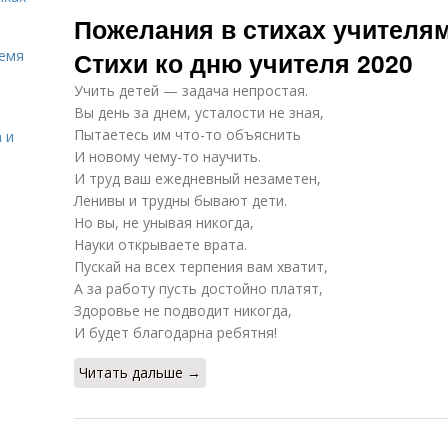
Смс с днем
Короткие
Уч
Пожелания в стихах учителям
учителя
поздравления
Стихи ко дню учителя 2020
ремя
Учить детей — задача непростая.
Короткое
Поздравления с
Вы день за днем, усталости не зная,
поздравление
днем рождения
Пытаетесь им что-то объяснить
 и
И новому чему-то научить.
И труд ваш ежедневный незаметен,
Поздравления
Поздравления
Уч
Ленивы и трудны бывают дети.
ко дню
для учителей
Но вы, не унывая никогда,
Науки открываете врата.
Пускай на всех терпения вам хватит,
А за работу пусть достойно платят,
Стихи про
Стихи для
П
Здоровье не подводит никогда,
учителя
учителя
д
И будет благодарна ребятня!
Читать дальше →
Трогательные
Поздравления с
П
поздравления
днем знаний
о