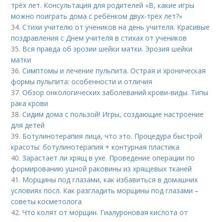
трёх лет. Консультация для родителей «В, какие игры
можно поиграть дома с ребёнком двух-трёх лет?»
34.
Стихи учителю от учеников на день учителя. Красивые
поздравления с Днем учителя в стихах от учеников
35.
Вся правда об эрозии шейки матки. Эрозия шейки
матки
36.
Симптомы и лечение пульпита. Острая и хроническая
формы пульпита: особенности и отличия
37.
Обзор онкологических заболеваний крови-виды. Типы
рака крови
38.
Сидим дома с пользой! Игры, создающие настроение
для детей
39.
Ботулинотерапия лица, что это. Процедура быстрой
красоты: ботулинотерапия + контурная пластика
40.
Зарастает ли хрящ в ухе. Проведение операции по
формированию ушной раковины из хрящевых тканей
41.
Морщины под глазами, как избавиться в домашних
условиях посл. Как разгладить морщины под глазами –
советы косметолога
42.
Что колят от морщин. Гиалуроновая кислота от