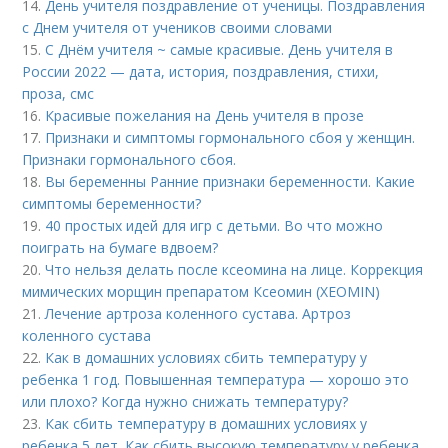
14.
День учителя поздравление от ученицы. Поздравления
с Днем учителя от учеников своими словами
15.
С Днём учителя ~ самые красивые. День учителя в
России 2022 — дата, история, поздравления, стихи,
проза, смс
16.
Красивые пожелания на День учителя в прозе
17.
Признаки и симптомы гормонального сбоя у женщин.
Признаки гормонального сбоя.
18.
Вы беременны Ранние признаки беременности. Какие
симптомы беременности?
19.
40 простых идей для игр с детьми. Во что можно
поиграть на бумаге вдвоем?
20.
Что нельзя делать после ксеомина на лице. Коррекция
мимических морщин препаратом Ксеомин (XEOMIN)
21.
Лечение артроза коленного сустава. Артроз
коленного сустава
22.
Как в домашних условиях сбить температуру у
ребенка 1 год. Повышенная температура — хорошо это
или плохо? Когда нужно снижать температуру?
23.
Как сбить температуру в домашних условиях у
ребенка 5 лет. Как сбить высокую температуру у ребенка