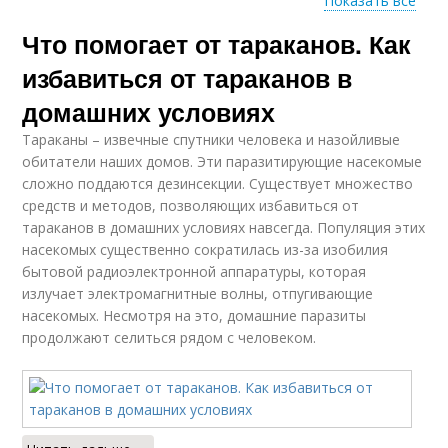
Показать все
Что помогает от тараканов. Как
Тараканы в квартире
Сода от тараканов
избавиться от тараканов в
домашних условиях
Тараканы – извечные спутники человека и назойливые
Профессиональное
Эффективные
обитатели наших домов. Эти паразитирующие насекомые
средство
средства
сложно поддаются дезинсекции. Существует множество
средств и методов, позволяющих избавиться от
тараканов в домашних условиях навсегда. Популяция этих
насекомых существенно сократилась из-за изобилия
Препараты от
Средства от
бытовой радиоэлектронной аппаратуры, которая
тараканов
тараканов
излучает электромагнитные волны, отпугивающие
насекомых. Несмотря на это, домашние паразиты
продолжают селиться рядом с человеком.
Луки от тараканов
Народное средство