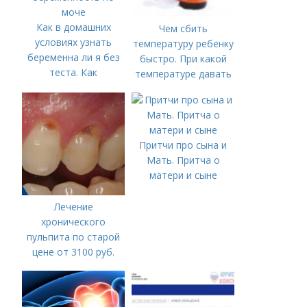
Как в домашних
Чем сбить
условиях узнать
температуру ребенку
беременна ли я без
быстро. При какой
теста. Как
температуре давать
определить
жаропонижающее
беременность по
ребенку?
моче
Притчи про сына и
Мать. Притча о
матери и сыне
Лечение
хронического
пульпита по старой
цене от 3100 руб.
Лечение кариеса:
цена