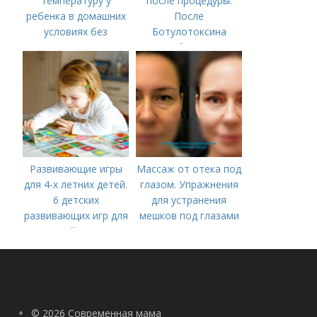
температуру у
после процедуры.
ребенка в домашних
После
условиях без
Ботулотоксина
лекарств в год. В чем
необходимо
причины высокой
температуры у
ребенка?
Развивающие игры
Массаж от отека под
для 4-х летних детей.
глазом. Упражнения
6 детских
для устранения
развивающих игр для
мешков под глазами
детей 4 лет
© 2026 Современная мама