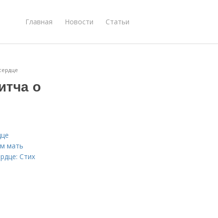
Главная
Новости
Статьи
 сердце
итча о
дце
ем мать
рдце: Стих