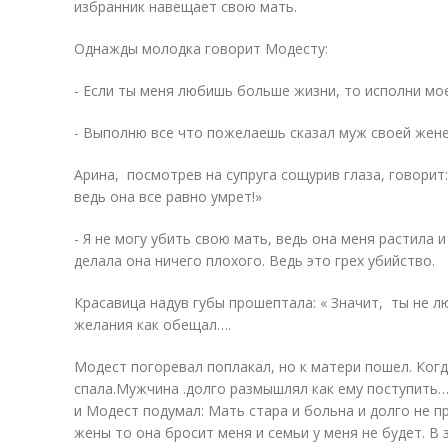
избранник навещает свою мать.
Однажды молодка говорит Модесту:
- Если ты меня любишь больше жизни, то исполни мо
- Выполню все что пожелаешь сказал муж своей жене
Арина, посмотрев на супруга сощурив глаза, говорит
ведь она все равно умрет!»
- Я не могу убить свою мать, ведь она меня растила и
делала она ничего плохого. Ведь это грех убийство.
Красавица надув губы прошептала: « Значит, ты не л
желания как обещал….
Модест погоревал поплакал, но к матери пошел. Когд
спала.Мужчина .долго размышлял как ему поступить…
и Модест подумал: Мать стара и больна и долго не п
жены то она бросит меня и семьи у меня не будет. В 