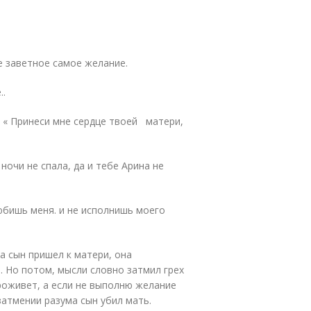
е заветное самое желание.
..
: « Принеси мне сердце твоей матери,
 ночи не спала, да и тебе Арина не
юбишь меня. и не исполнишь моего
а сын пришел к матери, она
. Но потом, мысли словно затмил грех
роживет, а если не выполню желание
затмении разума сын убил мать.