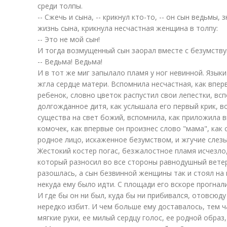
среди толпы.
-- Сжечь и сына, -- крикнул кто-то, -- он сын ведьмы, 
жизнь сына, крикнула несчастная женщина в толпу:
-- Это не мой сын!
И тогда возмущенный сын заорал вместе с безумств
-- Ведьма! Ведьма!
И в тот же миг запылало пламя у ног невинной. Языки
жгла сердце матери. Вспомнила несчастная, как впе
ребенок, словно цветок распустил свои лепестки, всп
долгожданное дитя, как услышала его первый крик, 
существа на свет божий, вспомнила, как приложила в
комочек, как впервые он произнес слово "мама", как
родное лицо, искаженное безумством, и жгучие слез
Жестокий костер погас, безжалостное пламя исчезло
который разносил во все стороны равнодушный ветер
разошлась, а сын безвинной женщины так и стоял на 
некуда ему было идти. С площади его вскоре прогнали
И где бы он ни был, куда бы ни прибивался, отовсюду
нередко избит. И чем больше ему доставалось, тем 
мягкие руки, ее милый сердцу голос, ее родной образ