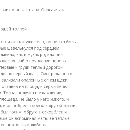
значит и он -- сатана. Опасаясь за
ующей толпой:
 огня лизали уже тело, но не эта боль
рвые шевельнулся под сердцем
омнила, как в муках родила она
возвестивший о появлении нового
первые к груди теплый дорогой
 сделал первый шаг… Смотрела она в
ы заливали опаленные огнем щеки.
, оставив на площади серый пепел,
. Толпа, получив наслаждение,
площади. Не было у него никого, и
, и он побрел в поисках другой жизни.
 был гоним, обруган, оскорблен и
чаще он вспоминал мать: ее теплые
, ее нежность и любовь.