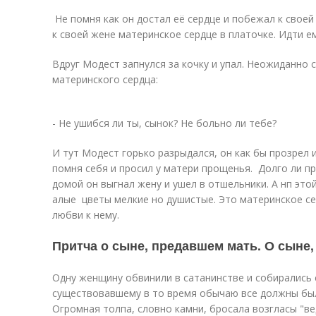
Не помня как он достал её сердце и побежал к своей
к своей жене материнское сердце в платочке. Идти е
Вдруг Модест запнулся за кочку и упал. Неожиданно
материнского сердца:
- Не ушибся ли ты, сынок? Не больно ли тебе?
И тут Модест горько разрыдался, он как бы прозрел 
помня себя и просил у матери прощенья. Долго ли пр
домой он выгнал жену и ушел в отшельники. А нп это
алые цветы мелкие но душистые. Это материнское се
любви к нему.
Притча о сыне, предавшем мать. О сыне
Одну женщину обвинили в сатанинстве и собирались с
существовавшему в то время обычаю все должны был
Огромная толпа, словно камни, бросала возгласы "в