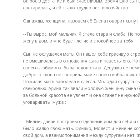
он рос в достатке и был счастливым. Время шло сын 
состарилась, и ей стало трудно вести хозяйство.
Однажды, женщина, назовем её Елена говорит сыну :
--Ты вырос, мой мальчик. Я стала стара и слаба. Не 
жену в дом, и мне будет легче и спокойнее за тебя.
Сын не ослушался мать. Он нашел себе красивую стро
не вмешивалась в отношения сына и невесты его. Н
своего любимого была недовольна. Девушка не помог
доброго слова не говорила маме своего избранника. 
Пожилая мать заболела и слегла. Молодая супруга с
свекровью. Арина так звали молодую женщину сына б
за больной красота её увянет и она станет не нужно
уговаривать мужа :
- Милый, давай построим отдельный дом для себя и с
было жалко свою мать. Однако, Модест и жене не хо
свой дом, а взаимопонимания между супругами нет. Ж