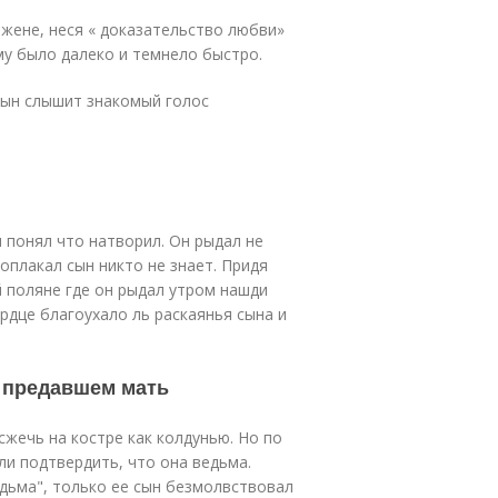
 жене, неся « доказательство любви»
му было далеко и темнело быстро.
 сын слышит знакомый голос
и понял что натворил. Он рыдал не
оплакал сын никто не знает. Придя
й поляне где он рыдал утром нашди
рдце благоухало ль раскаянья сына и
, предавшем мать
жечь на костре как колдунью. Но по
и подтвердить, что она ведьма.
едьма", только ее сын безмолвствовал