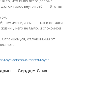
меня то, что было всего дороже.
ышал он голос внутри себя. -- Это ты
мом.
рому имени, а сын ее так и остался
жизни у него не было, и спокойной
я. Отрекшемуся, отлученными от
честного.
-i-syn-pritcha-o-materi-i-syne
едрин — Сердце: Стих