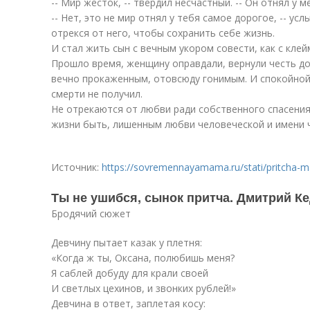
-- Мир жесток, -- твердил несчастный. -- Он отнял у 
-- Нет, это не мир отнял у тебя самое дорогое, -- усл
отрекся от него, чтобы сохранить себе жизнь.
И стал жить сын с вечным укором совести, как с клей
Прошло время, женщину оправдали, вернули честь доб
вечно прокаженным, отовсюду гонимым. И спокойной 
смерти не получил.
Не отрекаются от любви ради собственного спасени
жизни быть, лишенным любви человеческой и имени 
Источник:
https://sovremennayamama.ru/stati/pritcha-mat
Ты не ушибся, сынок притча. Дмитрий К
Бродячий сюжет
Девчину пытает казак у плетня:
«Когда ж ты, Оксана, полюбишь меня?
Я саблей добуду для крали своей
И светлых цехинов, и звонких рублей!»
Девчина в ответ, заплетая косу: