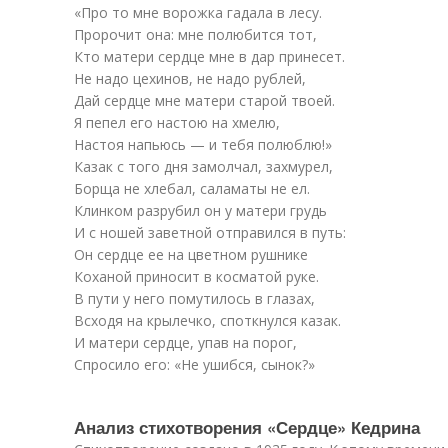
«Про то мне ворожка гадала в лесу.
Пророчит она: мне полюбится тот,
Кто матери сердце мне в дар принесет.
Не надо цехинов, не надо рублей,
Дай сердце мне матери старой твоей.
Я пепел его настою на хмелю,
Настоя напьюсь — и тебя полюблю!»
Казак с того дня замолчал, захмурел,
Борща не хлебал, саламаты не ел.
Клинком разрубил он у матери грудь
И с ношей заветной отправился в путь:
Он сердце ее на цветном рушнике
Коханой приносит в косматой руке.
В пути у него помутилось в глазах,
Всходя на крылечко, споткнулся казак.
И матери сердце, упав на порог,
Спросило его: «Не ушибся, сынок?»
Анализ стихотворения «Сердце» Кедрина