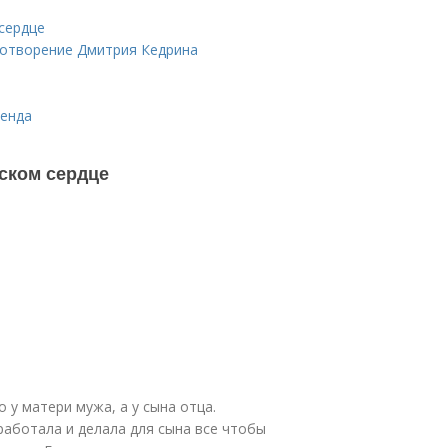
сердце
ихотворение Дмитрия Кедрина
генда
нском сердце
у матери мужа, а у сына отца.
аботала и делала для сына все чтобы