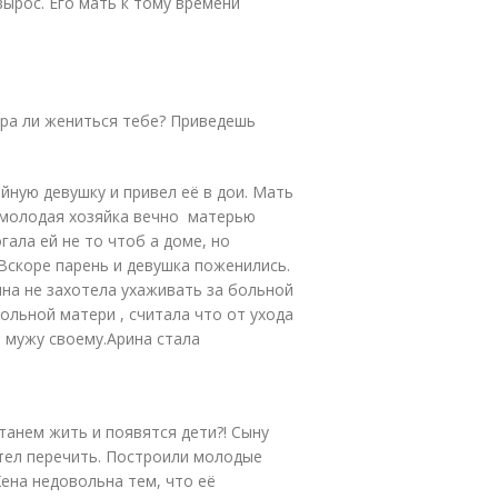
вырос. Его мать к тому времени
пора ли жениться тебе? Приведешь
йную девушку и привел её в дои. Мать
о молодая хозяйка вечно матерью
ала ей не то чтоб а доме, но
Вскоре парень и девушка поженились.
ына не захотела ухаживать за больной
ольной матери , считала что от ухода
й мужу своему.Арина стала
танем жить и появятся дети?! Сыну
тел перечить. Построили молодые
ена недовольна тем, что её