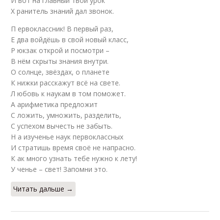
И вот на главный твой урок
Х ранитель знаний дал звонок.
П ервоклассник! В первый раз,
Е два войдёшь в свой новый класс,
Р юкзак открой и посмотри –
В нём скрыты знания внутри.
О солнце, звёздах, о планете
К нижки расскажут всё на свете.
Л юбовь к наукам в том поможет.
А арифметика предложит
С ложить, умножить, разделить,
С успехом вычесть не забыть.
Н а изученье наук первоклассных
И стратишь время своё не напрасно.
К ак много узнать тебе нужно к лету!
У ченье – свет! Запомни это.
Читать дальше →