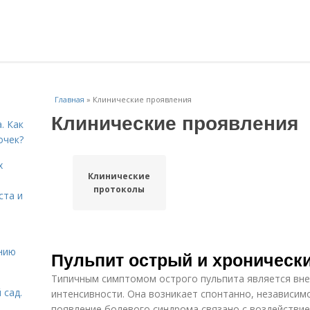
Главная
»
Клинические проявления
Клинические проявления
. Как
очек?
х
Клинические
протоколы
ста и
нию
Пульпит острый и хроническ
Типичным симптомом острого пульпита является вне
 сад.
интенсивности. Она возникает спонтанно, независим
появление болевого синдрома связано с воздействие