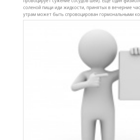
провоцирует сужение сосудов шеи). Еще один физиол
соленой пищи иди жидкости, принятых в вечерние час
утрам может быть спровоцирован гормональными ко