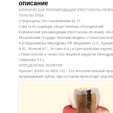
описание
КЛИНИЧЕСКИЕ РЕКОМЕНДАЦИИ (ПРОТОКОЛЫ ЛЕЧЕН
ПУЛЬПЫ ЗУБА
Утверждены Постановлением № 15
Совета Ассоциации общественных объединений
Клинические рекомендации (протоколы лечения) «Бо
Московским государственным медико-стоматологиче
А.И.Евдокимова Минздрава РФ (Янушевич О.О., Кузьм
А.Ю., Волков А.Г., Эктова А.И.) и Центральным науч
стоматологии и челюстно-лицевой хирургии Минздрава
Смирнова Л.Е.).
ОПРЕДЕЛЕНИЕ ПОНЯТИЯ
Пульпит (К04.0 по МКБ-10) – это воспалительный пр
прорезывания зубов, при котором происходит ряд изм