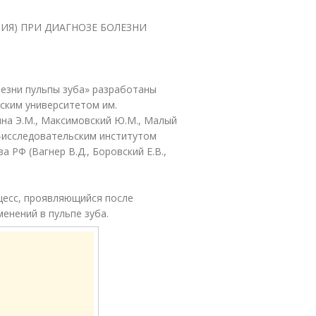
ИЯ) ПРИ ДИАГНОЗЕ БОЛЕЗНИ
лезни пульпы зуба» разработаны
ским университетом им.
ина Э.М., Максимовский Ю.М., Малый
но-исследовательским институтом
 РФ (Вагнер В.Д., Боровский Е.В.,
оцесс, проявляющийся после
енений в пульпе зуба.