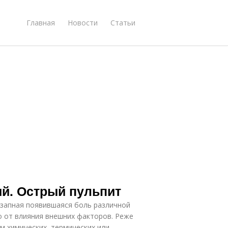
Главная
Новости
Статьи
ий. Острый пульпит
запная появившаяся боль различной
о от влияния внешних факторов. Реже
м химических, термических или