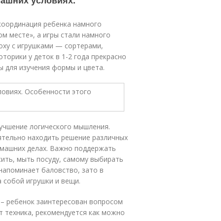
машних условиях.
координация ребенка намного
м месте», а игры стали намного
оху с игрушками — сортерами,
торики у деток в 1-2 года прекрасно
ы для изучения формы и цвета.
лучшение логического мышления.
ятельно находить решение различных
омашних делах. Важно поддержать
сить, мыть посуду, самому выбирать
напоминает баловство, зато в
 собой игрушки и вещи.
 – ребенок заинтересован вопросом
т техника, рекомендуется как можно