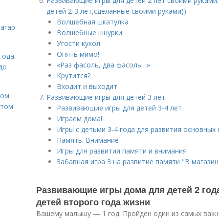
Развивающие игры для детей 2 лет своими руками
детей 2-3 лет,сделанные своими руками))
Волшебная шкатулка
загар
Волшебные шнурки
Угости кукол
Опять мимо!
года.
«Раз фасоль, два фасоль…»
до
Крутится?
Входит и выходит
том.
Развивающие игры для детей 3 лет.
етом
Развивающие игры для детей 3-4 лет
Играем дома!
Игры с детьми 3-4 года для развития основных
Память. Внимание
Игры для развития памяти и внимания
Забавная игра 3 на развитие памяти "В магазин
Развивающие игры дома для детей 2 год
детей второго года жизни
Вашему малышу — 1 год. Пройден один из самых важн