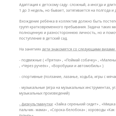
Адаптация к детскому саду- сложный, а иногда и дл
1 до 3 недель, но бывает, затягивается на полгода и 
Вхождение ребёнка в коллектив должно быть постеп
групп кратковременного пребывания. Задача таких ми
полноценную и разностороннюю личность, но и помо
поступление в детский сад.
На занятиях
дети знакомятся со следующими видами 
- подвижные ( «Прятки» , «Поймай собачку» , «Мален
, «Через ручеёк» , «Воробушки и автомобиль» )
- спортивные (ползание, лазанье, ходьба, игры с мяча
- музыкальные (игра на музыкальных инструментах, уг
музыкальных произведений)
- физкультминутки
: «Зайка серенький сидит» , «Мишка
пальчик- мама» , «Сорока-белобока» ; хороводы «Как 
пузырь»