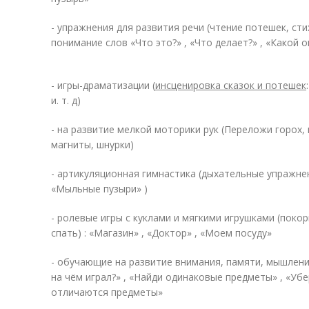
- упражнения для развития речи (чтение потешек, сти
понимание слов «Что это?» , «Что делает?» , «Какой о
- игры-драматизации (
инсценировка сказок и потешек
и. т. д)
- на развитие мелкой моторики рук (Переложи горох,
магниты, шнурки)
- артикуляционная гимнастика (дыхательные упражнен
«Мыльные пузыри» )
- ролевые игры с куклами и мягкими игрушками (поко
спать) : «Магазин» , «Доктор» , «Моем посуду»
- обучающие на развитие внимания, памяти, мышлени
на чём играл?» , «Найди одинаковые предметы» , «Уб
отличаются предметы»