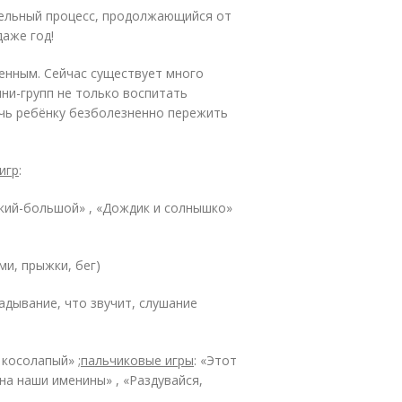
ительный процесс, продолжающийся от
даже год!
енным. Сейчас существует много
ни-групп не только воспитать
чь ребёнку безболезненно пережить
игр
:
ький-большой» , «Дождик и солнышко»
ми, прыжки, бег)
адывание, что звучит, слушание
 косолапый» ;
пальчиковые игры
: «Этот
на наши именины» , «Раздувайся,