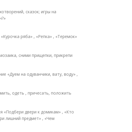
хотворений, сказок; игры на
н?»
: «Курочка ряба» , «Репка» , «Теремок»
 мозаика, сними прищепки, прикрепи
ие «Дуем на одуванчики, вату, воду» ,
рмить, одеть , причесать, положить
я «Подбери двери к домикам» , «Кто
ери лишний предмет» , «Чем