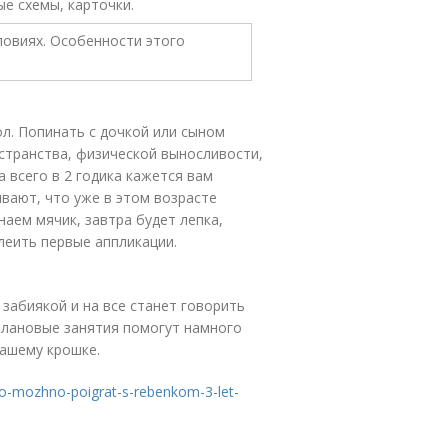
е схемы, карточки.
л. Попинать с дочкой или сыном
остранства, физической выносливости,
а всего в 2 годика кажется вам
вают, что уже в этом возрасте
аем мячик, завтра будет лепка,
леить первые аппликации.
забиякой и на все станет говорить
оплановые занятия помогут намного
вашему крошке.
o-mozhno-poigrat-s-rebenkom-3-let-