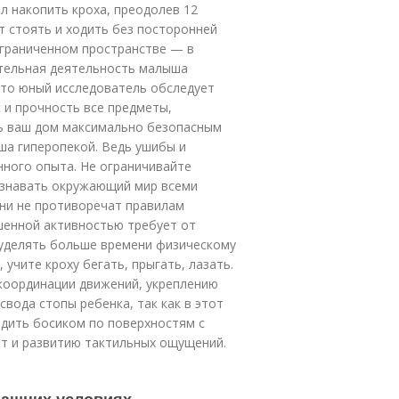
л накопить кроха, преодолев 12
т стоять и ходить без посторонней
ограниченном пространстве — в
ательная деятельность малыша
 что юный исследователь обследует
с и прочность все предметы,
ть ваш дом максимально безопасным
ша гиперопекой. Ведь ушибы и
ного опыта. Не ограничивайте
ознавать окружающий мир всеми
они не противоречат правилам
шенной активностью требует от
 уделять больше времени физическому
учите кроху бегать, прыгать, лазать.
координации движений, укреплению
свода стопы ребенка, так как в этот
дить босиком по поверхностям с
т и развитию тактильных ощущений.