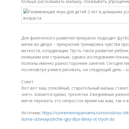
больше рассказывать малышу, показывать упрощенны
Для физического развития прекрасно подходит футбо
мячик во дворе – прекрасная тренировка чувства пр
меткости, координации. Пусть такое развитие ребенк
излишним или странным, однако исследования показы
полезны именно разносторонние занятия. Сегодня пин
послезавтра учимся рисовать, на следующий день – к
Совет:
Вот-вот ваш спокойный, старательный малыш станет 
«нет». Близится кризис трехлетки. Ежедневные разн
мягче пережить это непростое время как вам, так и 
Источник:
https://sovremennayamama.ru/novosti/vo-cht
doma-razvivayushchie-igry-dlya-detey-ot-tryoh-do