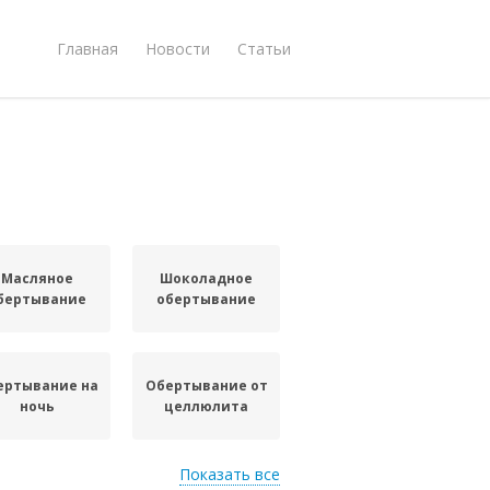
Главная
Новости
Статьи
Масляное
Шоколадное
бертывание
обертывание
ертывание на
Обертывание от
ночь
целлюлита
Показать все