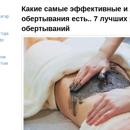
Холодное
Какие самые эффективные и
обертывание
обертывания есть.. 7 лучших
загар
обертываний
года.
до
том.
етом