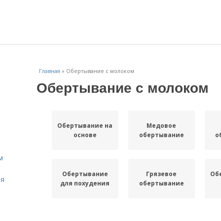
Главная
»
Обертывание с молоком
Обертывание с молоком
Обертывание на
Медовое
основе
обертывание
о
м
Обертывание
Грязевое
Об
ля
для похудения
обертывание
к