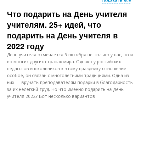
Показать все
Что подарить на День учителя
Памятный подарок
Недорогой подарок
учителям. 25+ идей, что
подарить на День учителя в
2022 году
Недорогие подарки
Полезные подарки
День учителя отмечается 5 октября не только у нас, но и
во многих других странах мира. Однако у российских
педагогов и школьников к этому празднику отношение
особое, он связан с многолетними традициями. Одна из
них — вручать преподавателям подарки в благодарность
Школьный учитель
Бюджетные подарки
за их нелегкий труд. Но что именно подарить на День
учителя 2022? Вот несколько вариантов
Оригинальные
Подарки для отдыха
подарки