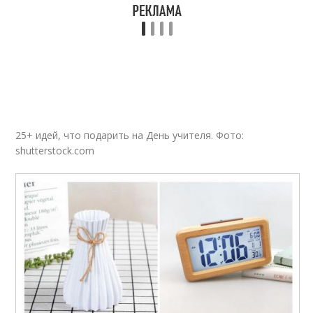
Учитель от
Прикольный подарок
выпускников
Подарки для
Необычный подарок
преподавателей
25+ идей, что подарить на День учителя. Фото:
shutterstock.com
Учитель в школу
Подарки ко дню
Учитель на память
Учителя по случаю