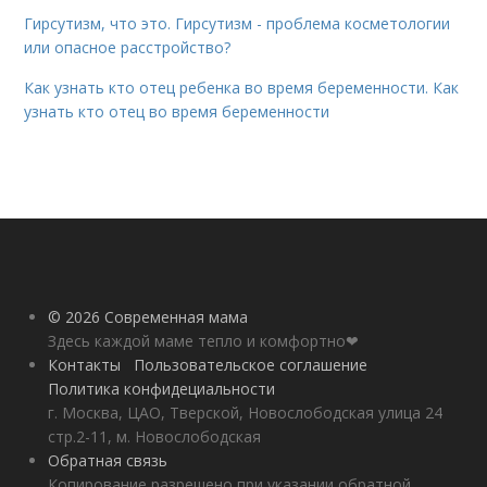
Гирсутизм, что это. Гирсутизм - проблема косметологии
или опасное расстройство?
Как узнать кто отец ребенка во время беременности. Как
узнать кто отец во время беременности
© 2026 Современная мама
Здесь каждой маме тепло и комфортно❤
Контакты
Пользовательское соглашение
Политика конфидециальности
г. Москва, ЦАО, Тверской, Новослободская улица 24
стр.2-11, м. Новослободская
Обратная связь
Копирование разрешено при указании обратной