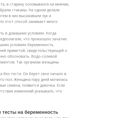
та, в старину основывался на мнении,
 Брали стаканы. На одном делали
атем в них высаживали лук и
 Но этот способ занимает много
ть в домашних условиях. Когда
редполагали, что произошло зачатие.
шних условиях беременность.
вней приметой, свидетельствующей о
учно обосновать. Водо-солевой
лементов. Так организм женщины
а без теста. Он берет свое начало в
его пол. Женщина пару дней мочилась
вые семена, появится девочка. Если
утствие изменений указывало, что
е тесты на беременность