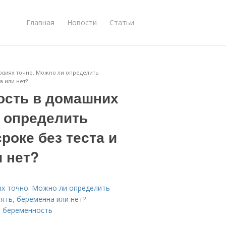
Главная
Новости
Статьи
овиях точно. Можно ли определить
а или нет?
ость в домашних
и определить
роке без теста и
и нет?
ях точно. Можно ли определить
нять, беременна или нет?
а беременность