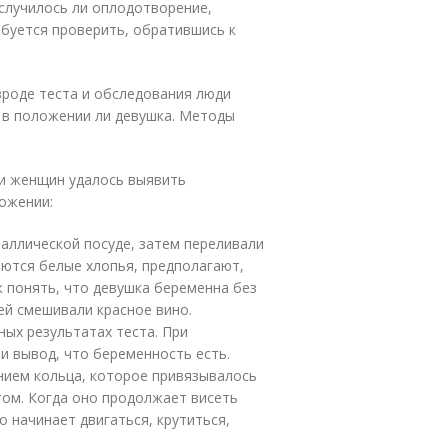
случилось ли оплодотворение,
буется проверить, обратившись к
роде теста и обследования люди
 в положении ли девушка. Методы
и женщин удалось выявить
ожении:
таллической посуде, затем переливали
ляются белые хлопья, предполагают,
к понять, что девушка беременна без
ней смешивали красное вино.
ых результатах теста. При
и вывод, что беременность есть.
нием кольца, которое привязывалось
том. Когда оно продолжает висеть
о начинает двигаться, крутиться,