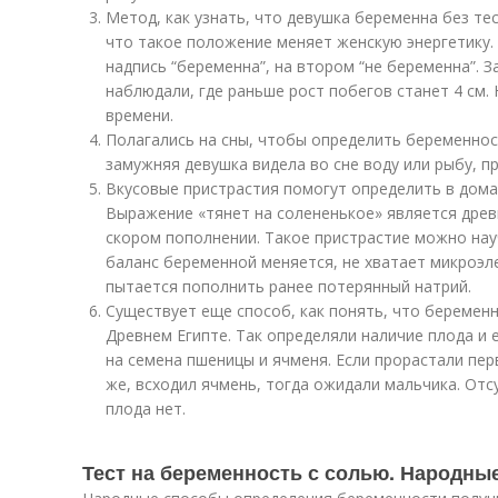
Метод, как узнать, что девушка беременна без тес
что такое положение меняет женскую энергетику.
надпись “беременна”, на втором “не беременна”. З
наблюдали, где раньше рост побегов станет 4 см.
времени.
Полагались на сны, чтобы определить беременнос
замужняя девушка видела во сне воду или рыбу, п
Вкусовые пристрастия помогут определить в дома
Выражение «тянет на солененькое» является дре
скором пополнении. Такое пристрастие можно на
баланс беременной меняется, не хватает микроэ
пытается пополнить ранее потерянный натрий.
Существует еще способ, как понять, что беременн
Древнем Египте. Так определяли наличие плода и 
на семена пшеницы и ячменя. Если прорастали пер
же, всходил ячмень, тогда ожидали мальчика. Отс
плода нет.
Тест на беременность с солью. Народны