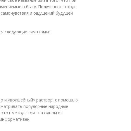
и свое название из-за того, что при
именяемые в быту. Полученные в ходе
 самочувствия и ощущений будущей
ся следующие симптомы:
но и «волшебный» раствор, с помощью
сматривать популярные народные
 этот метод стоит на одном из
 информативен.