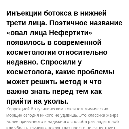
Инъекции ботокса в нижней
трети лица. Поэтичное название
«овал лица Нефертити»
появилось в современной
косметологии относительно
недавно. Спросили у
косметолога, какие проблемы
может решить метод и что
важно знать перед тем как
прийти на уколы.
Коррекцией ботулиническим токсином мимических
морщин сегодня никого не удивишь. Это классика жанра.
Более привычного и надежного способа разгладить лоб
или убрать «лучики» вокруг глаз просто не существует.