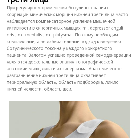
При регулярном применении ботулинотерапии в
коррекции мимических морщин нижней трети лица часто
наблюдается компенсаторное усиление мышечной
активности в синергичных мышцах: m . depressor anguli
oris , m . mentalis , m . platysma . Поэтому необходим
комплексный, а не избирательный подход к введению
ботулинического токсина у каждого конкретного
пациента. Залогом успешно проведенной хемоденервации
являются доскональные знания топографической
анатомии мышц лица и их синергизма. Анатомическое
разграничение нижней трети лица охватывает
периоральную область, область подбородка, линию
нижней челюсти, область шеи.