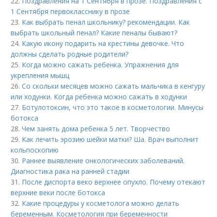
22.
Поздравления на 1 Сентября в прозе. Поздравления с
1 Сентября первокласснику в прозе
23.
Как выбрать пенал школьнику? рекомендации. Как
выбрать школьный пенал? Какие пеналы бывают?
24.
Какую икону подарить на крестины девочке. Что
должны сделать родные родители?
25.
Когда можно сажать ребенка. Упражнения для
укрепления мышц
26.
Со скольки месяцев можно сажать мальчика в кенгуру
или ходунки. Когда ребенка можно сажать в ходунки
27.
Ботулотоксин, что это такое в косметологии. Минусы
ботокса
28.
Чем занять дома ребенка 5 лет. Творчество
29.
Как лечить эрозию шейки матки? Ша. Врач выполнит
кольпоскопию
30.
Раннее выявление онкологических заболеваний.
Диагностика рака на ранней стадии
31.
После диспорта веко верхнее опухло. Почему отекают
верхние веки после ботокса
32.
Какие процедуры у косметолога можно делать
беременным. Косметология при беременности