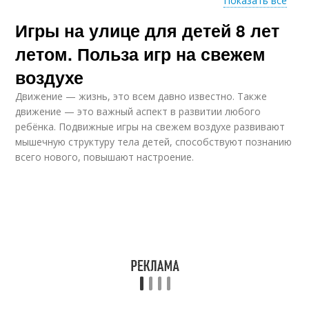
Показать все
Игры на улице для детей 8 лет
Игры для маленьких
Веселые игры
летом. Польза игр на свежем
воздухе
Движение — жизнь, это всем давно известно. Также
Летние игры
Малоподвижные игры
движение — это важный аспект в развитии любого
ребёнка. Подвижные игры на свежем воздухе развивают
мышечную структуру тела детей, способствуют познанию
всего нового, повышают настроение.
Года в детском саду
Игры с мячом
Игры для веселого
Небанальные игры
вечера