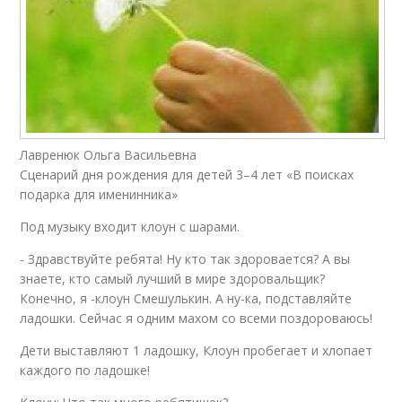
Лавренюк Ольга Васильевна
Сценарий дня рождения для детей 3–4 лет «В поисках
подарка для именинника»
Под музыку входит клоун с шарами.
- Здравствуйте ребята! Ну кто так здоровается? А вы
знаете, кто самый лучший в мире здоровальщик?
Конечно, я -клоун Смешулькин. А ну-ка, подставляйте
ладошки. Сейчас я одним махом со всеми поздороваюсь!
Дети выставляют 1 ладошку, Клоун пробегает и хлопает
каждого по ладошке!