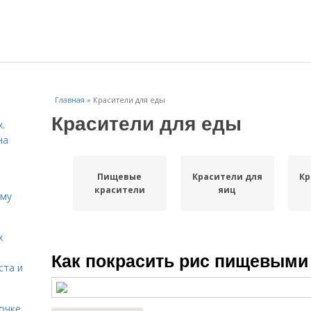
Главная
»
Красители для еды
Красители для еды
.
на
Пищевые
Красители для
Кр
красители
яиц
ему
х
Как покрасить рис пищевыми
ста и
очке.