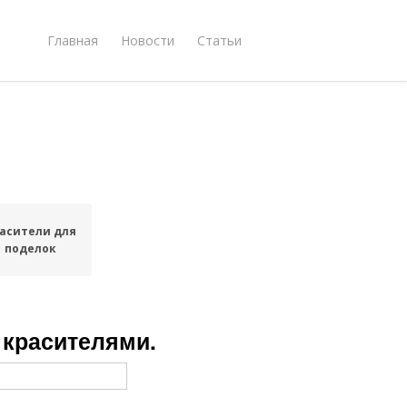
Главная
Новости
Статьи
асители для
поделок
 красителями.